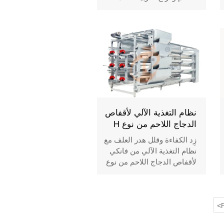
تصميمها لتكون قابلة للتعديل،
ومتوافقة مع معايير الرفاهية،
ودقيقة في التحكم المناخي.
اكتشف الإيجابيات، السلبيات
وحلول التصميم في الواقع
العملي.
نظام التغذية الآلي لأقفاص
الدجاج اللاحم من نوع H
زِد الكفاءة وقلل هدر العلف مع
نظام التغذية الآلي من فانكي
لأقفاص الدجاج اللاحم من نوع
H. تصميم متين وموفر للطاقة
لمزارع الدواجن الحديثة.
<
P