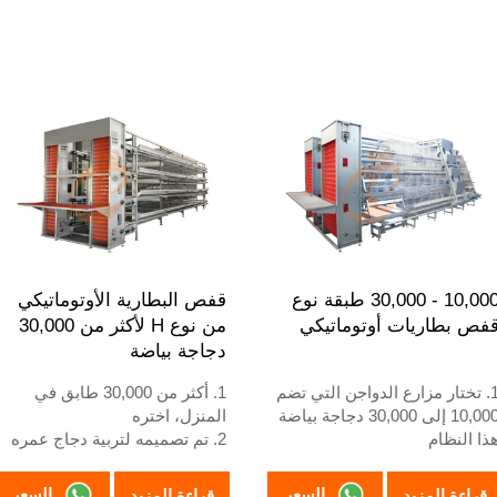
المعتمدة بشهادة ISO.
10,000 - 30,000 طبقة نوع
قفص البطارية الأوتوماتيكي
فص بطاريات أوتوماتيكي
من نوع H لأكثر من 30,000
دجاجة بياضة
1. تختار مزارع الدواجن التي تضم
1. أكثر من 30,000 طابق في
10,000 إلى 30,000 دجاجة بياضة
المنزل، اختره
ذا النظام
2. تم تصميمه لتربية دجاج عمره
2. يبدأ دجاج البياض البالغ في
12 أو 16 أسبوعًا حتى يصبح دجاجًا
ضع البيض عند 16 أسبوعًا
بالغًا لوضع البيض
السعر
السعر
قراءة المزيد
قراءة المزيد