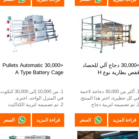
3. عمره الافتراضي أكثر من 25
3. عمره الافتراضي أكثر من 25
امًا
عامًا
4. خدمة الاستقبال عبر الإنترنت
4. رقم الواتساب الخاص بنا
على مدار 24 ساعة، رقم واتساب:
للاستقبال على مدار 24 ساعة هو
+8618830120193، +234
+8618830120193, +234
8111199996
811119999
>30,000 دجاج آلي للحصاد
<30,000 Pullets Automatic
فص بطارية نوع H
A Type Battery Cage
1. أكثر من 30,000 دجاجة لاحمة
1. من 10,000 إلى 30,000 كتكوت
ي كل حظيرة، اختر هذا المنتج.
في المنزل الواحد، اختره.
2. تم تصميمه لتربية دجاج
2. تم تصميمه لتربية الكتاكيت
لتسمين من عمر يوم واحد إلى
الأكبر من يوم واحد حتى عمر 12
ومًا حتى يصبح جاهزًا للسوق.
إلى 16 أسبوعًا عندما تبدأ في
السعر
السعر
قراءة المزيد
قراءة المزيد
3. عمره الافتراضي أكثر من 20
وضع البيض.
امًا.
3. عمره الافتراضي أكثر من 25
4. رقم الواتساب الخاص بنا
عامًا.