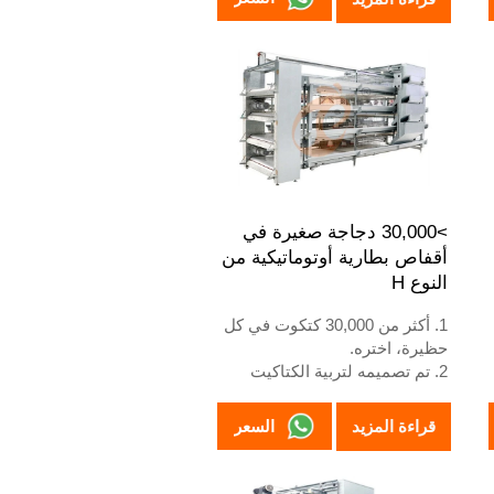
4. زيادة إنتاج البيض بنسبة 10%
5. رقم الاستقبال / واتساب:
+8618830120193
>30,000 دجاجة صغيرة في
أقفاص بطارية أوتوماتيكية من
النوع H
1. أكثر من 30,000 كتكوت في كل
حظيرة، اختره.
2. تم تصميمه لتربية الكتاكيت
الأكبر من يوم واحد حتى عمر 12
إلى 16 أسبوعًا عندما تبدأ في
السعر
قراءة المزيد
وضع البيض.
3. عمره الافتراضي أكثر من 25
عامًا.