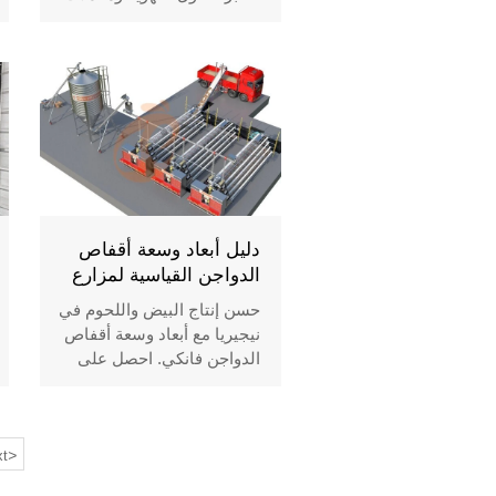
النمو وعائد الاستثمار. حقق
أقصى إنتاجية لمزرعة الدواجن
بمعايير 2026.
دليل أبعاد وسعة أقفاص
الدواجن القياسية لمزارع
نيجيريا
حسن إنتاج البيض واللحوم في
نيجيريا مع أبعاد وسعة أقفاص
الدواجن فانكي. احصل على
مواصفات أقفاص الدجاج
البياض واللاحم من النوع أ،
المواد، ونصائح التخطيط.
>
t