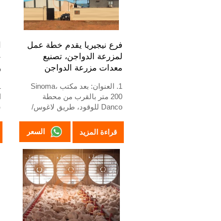
فرع نيجيريا يقدم خطة عمل
ا
لمزرعة الدواجن، تصنيع
ع
معدات مزرعة الدواجن
و
ا
1. العنوان: بعد مكتب Sinoma،
200 متر بالقرب من محطة
Danco للوقود، طريق لاغوس/
ش
إيبادان السريع، ولاية لاغوس،
ش
نيجيريا
ا
السعر
قراءة المزيد
2. مصنع أقفاص الدواجن ومعدات
مزارع الدواجن ومخزون للبيع
و
3. مخصص لمزارع الدواجن
النيجيرية
ا
4. الجودة والتصميم تعتمد على
المعايير الأوروبية
ا
5. الاستقبال عبر الإنترنت 24
ساعة رقم الواتساب:
0193
+8618830120193