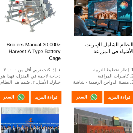
للاستقبال على مدار 24 ساعة هو
4. هيكله عبارة عن اندماج ذكاء
+8618830120193، +234
اصطناعي Vcloud، وخزانة تحكم
8111199996
كهربائية، ومعدات أوتوماتيكية
للشرب والتغذية وتنظيف السماد،
وجمع يدوي.
5. رقم الواتساب الخاص
باستقبالنا على مدار 24 ساعة هو
لنظام الشامل للإنترنت
<30,000 Broilers Manual
+86 18830120193.
لأشياء في المزرعة
Harvest A Type Battery
Cage
ر تخطيط التربية
١. إذا كنت تربي أقل من ٣٠,٠٠٠
ميرات المراقبة
دجاجة لاحمة في المنزل، فهذا هو
3. منصة الدواجن الرقمية - شاشة
خيارك الأمثل. ٢. صُمم هذا النظام
بيرة شاملة
لتربية دجاج لاحم بالغ من عمر يوم
ارة الإنذارات
إلى ٤٥ يومًا جاهز للتسويق. ٣.
السعر
السعر
قراءة المزيد
قراءة المزيد
5. الاستقبال/رقم واتساب:
عمره الافتراضي يزيد عن ٢٠
+861883012
عامًا. ٤. يتميز هذا النظام ببنية
تجمع بين الذكاء الاصطناعي
Vcloud، ولوحة تحكم كهربائية،
ومعدات أوتوماتيكية للشرب
والتغذية وتنظيف السماد،