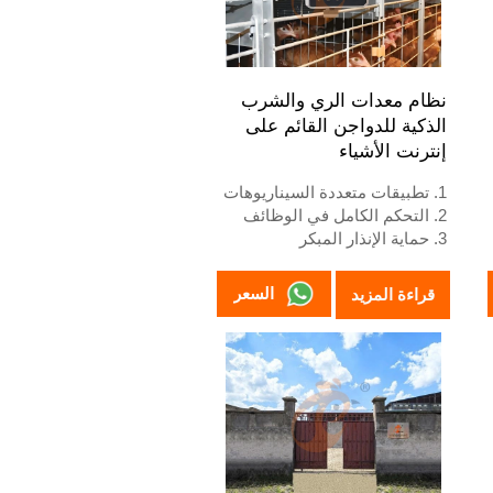
حصاد يدوي.
5. خدمة الاستقبال عبر الإنترنت
على مدار 24 ساعة رقم
What’sApp هو
نظام معدات الري والشرب
+8618830120193، +234
الذكية للدواجن القائم على
8111199996.
إنترنت الأشياء
1. تطبيقات متعددة السيناريوهات
2. التحكم الكامل في الوظائف
3. حماية الإنذار المبكر
4. أداء عالي القابلية للتوسع
5. رقم الاستقبال / واتساب:
السعر
قراءة المزيد
+8618830120193