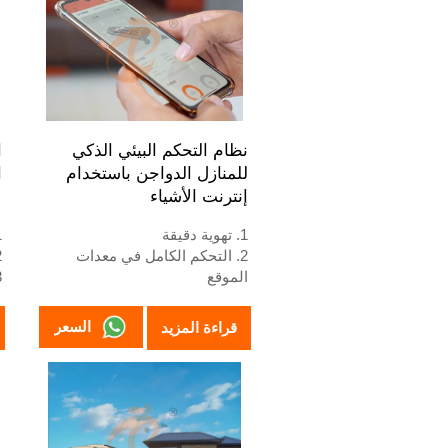
الاستقبال على مدار 24 ساعة هو
+8618830120193، +234
.
8111199996.
نظام التحكم البيئي الذكي
ا
للمنازل الدواجن باستخدام
ا
إنترنت الأشياء
1. تهوية دقيقة
1. إطا
2. التحكم الكامل في معدات
2. كا
الموقع
3. نظام إنذار التشخيص الذاتي
ك
4. أجهزة قياسية أوروبية
4. إد
السعر
قراءة المزيد
5. الاستقبال /واتساب رقم:
0193
+8618830120193