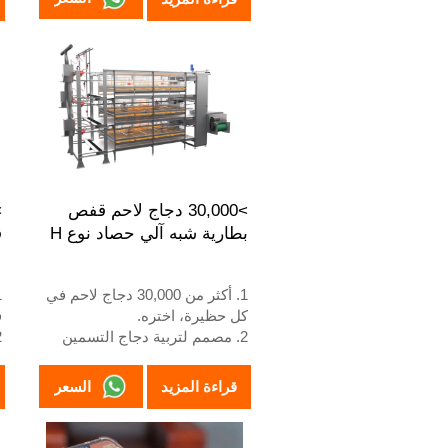
عامًا.
4. استقبال على مدار 24 ساعة
ع
عبر الواتساب رقم
+8618830120193، +234
8111199996
6
>30,000 دجاج لاحم قفص
بطارية شبه آلي حصاد نوع H
ق
1. أكثر من 30,000 دجاج لاحم في
كل حظيرة، اختره.
ف
2. مصمم لتربية دجاج التسمين
من عمر يوم واحد إلى 45 يومًا
ا
حتى يصبح جاهزًا للسوق.
45 ي
السعر
قراءة المزيد
3. عمره الافتراضي أكثر من 20
عامًا.
ع
4. رقم الواتساب الخاص بخدمة