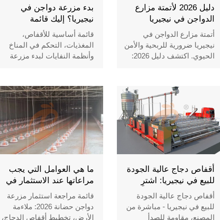
دليل 2026 لأتمتة مزارع
بدء مزرعة دواجن في
الدواجن في نيجيريا
نيجيريا؟ إليك قائمة
المعدات الأساسية
أتمتة مزارع الدواجن في
قائمة أساسية للأقفاص،
نيجيريا ضرورية للربحية والأمن
المغذيات، التحكم في المناخ
الحيوي. اكتشف دليل 2026:
وأنظمة النفايات لبدء مزرعة
تخطيط أقفاص الدجاج، آلات
دواجن مربحة في نيجيريا.
تصنيع علف الحبيبات، تخطيط
احصل على خطة المزرعة
المزارع الحديثة المعاد تدويرها
المجانية من فانكي.
وحلول مُحسَّنة لعائد الاستثمار.
أقفاص دجاج عالية الجودة
ما هي العوامل التي يجب
للبيع في نيجيريا: اشترِ
مراعاتها عند الاستثمار في
مباشرة من مصنعنا المحلي
مزرعة دواجن حضانة؟
أقفاص دجاج عالية الجودة
قائمة مراجعة استثمار مزرعة
ووفر أكثر
للبيع في نيجيريا - مباشرة من
دواجن حضانة 2026: ملاءمة
المصنع، مقاومة للصدأ
الأرض، تخطيط أقفاص الدجاج،