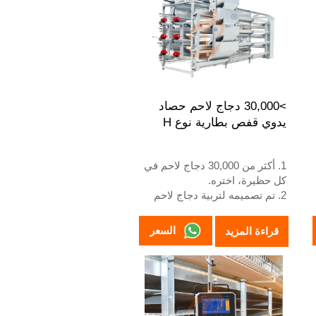
4. هيكله عبارة عن اندماج ذكاء
اصطناعي Vcloud، وخزانة تحكم
كهربائية، ومعدات أوتوماتيكية
للشرب، والتغذية، وتنظيف
السماد، وجمع البيض يدويًا.
5. رقم WhatsApp الخاص بنا
للاستقبال على مدار 24 ساعة هو
>30,000 دجاج لاحم حصاد
+8618830120193
يدوي قفص بطارية نوع H
1. أكثر من 30,000 دجاج لاحم في
كل حظيرة، اختره.
2. تم تصميمه لتربية دجاج لاحم
من عمر يوم واحد إلى 45 يومًا
جاهز للسوق.
السعر
قراءة المزيد
3. عمره الافتراضي أكثر من 20
عامًا.
4. هيكله عبارة عن اندماج ذكاء
اصطناعي Vcloud، خزانة تحكم
كهربائية، معدات أوتوماتيكية
للشرب والتغذية وتنظيف السماد،