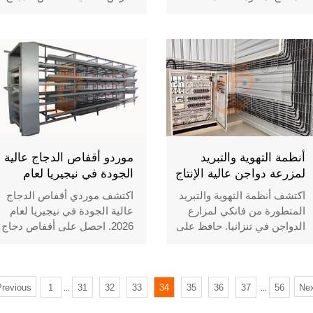
ومصممة للمناخ المحلي. وفر
التحكم البيئي المتوافق مع
42,500 نيرة/وحدة مقارنة
الاتحاد الأوروبي، قابلية التوسع
بالواردات. احصل على تصميم
وعائد الاستثمار — احصل على
تخطيط مجاني وضمان 24
تصميمك المجاني الآن!
شهرًا!
أنظمة التهوية والتبريد
موردو أقفاص الدجاج عالية
لمزرعة دواجن عالية الإنتاج
الجودة في نيجيريا لعام
2026
اكتشف أنظمة التهوية والتبريد
اكتشف موردي أقفاص الدجاج
المتطورة من فانكي لمزارع
عالية الجودة في نيجيريا لعام
الدواجن في تنزانيا. حافظ على
2026. احصل على أقفاص دجاج
درجات الحرارة المثالية لإنتاج
بياض ولاحم متينة مع ميزات
بيض عالي ودجاج لاحم صحي.
متطورة، وتصاميم مزارع
مخصصة، وأسعار تنافسية
مباشرة من المصنع. عزز
revious
1
31
32
33
34
35
36
37
56
Nex
...
...
إنتاجك الداجني مع حلولنا