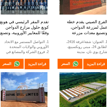
بالإضافة إلى إمكانية الحصاد
اليدوي. ٥. رقم واتساب الخاص بنا
متاح على مدار الساعة:
+٨٦١٨٨٣٠١٢٠١٩٣،
لفرع الصيني يقدم خطة
تقدم المقر الرئيسي في هونغ
+٢٣٤٨١١١١٩٩٩٩٦.
مل لمزرعة الدواجن،
كونغ حلول مزارع الدواجن
تصنيع معدات مزرعة
وفقًا للمعايير الأوروبية، وتصنع
لدواجن
معدات مزارع الدواجن
1. العنوان: شقة/غرفة 2416،
1. التواصل المستمر مع الاتحاد
الطابق 24، مبنى رونكسينغ،
الأوروبي والولايات المتحدة
ارع يوي نان، مدينة
2. فروع الشركة والمصانع في
يجياتشوانغ، مقاطعة خبي،
الصين ونيجيريا وإثيوبيا وتنزانيا
لصين
3. جودة المنتجات مصممة
السعر
السعر
قراءة المزيد
قراءة المزيد
2. مصنع معدات أقفاص الدواجن
خصيصًا لمزارع الدواجن المحلية
مزارع الدواجن ومخزون للبيع
4. مخزون معدات أقفاص الدواجن
3. مخصص لمزارع الدواجن
ومزارع الدواجن متاح للبيع
لمحلية
5. استقبال عبر الإنترنت على
4. الجودة والتصميم تعتمد على
مدار 24 ساعة رقم واتساب:
لمعايير الأوروبية
+8618830120193، اتصل بنا
5. استقبال عبر الإنترنت على
للحصول على معلومات كاملة
مدار 24 ساعة رقم واتساب:
+861883012