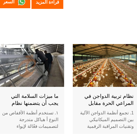
السعر
قراءة المزيد
نظام تربية الدواجن في
ما ميزات السلامة التي
المراعي الحرة مقابل
يجب أن يتضمنها نظام
التربية الأرضية | أيهما
أقفاص الدواجن من النوع
1. تجمع أنظمة الدواجن الآلية
١. تستخدم أنظمة الأقفاص من
أفضل؟
A؟ 5 نقاط يجب التحقق
بين التصميم الميكانيكي
النوع أ هياكل متدرجة
منها
وتقنيات المراقبة الرقمية
لتصميمات فعّالة لإيواء
2. تتطلب مزارع التربية الحرة
الدواجن. ٢. تجمع تصميمات