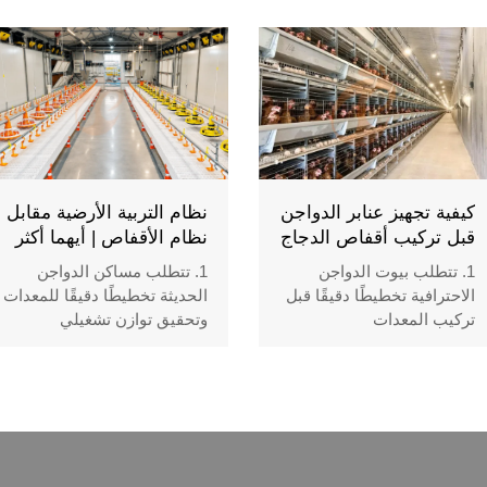
هياكل متوازنة لإدارة
الأقفاص بين معدات التغذية
المساحات الخارجية والداخلية
والشرب ومعالجة السماد. ٣.
3. تعتمد مشاريع التربية
تدعم التكوينات المختلفة
الأرضية على أنظمة دقيقة
متطلبات الطاقة الإنتاجية
لتنسيق المعدات
المتنوعة للمزارع التجارية. ٤.
4. تدمج عنابر الدجاج الحديثة
يتطلب تخطيط المعدات
أجهزة الاستشعار ووحدات
حسابات دقيقة لمساحة
التحكم والآلات الآلية
المبنى. ٥. رقم الاستقبال/
5. للاستقبال / رقم WhatsApp:
واتساب: +8618830120193
كيفية تجهيز عنابر الدواجن
نظام التربية الأرضية مقابل
+8618830120193
قبل تركيب أقفاص الدجاج
نظام الأقفاص | أيهما أكثر
البياض | 6 خطوات
فعالية من حيث التكلفة؟
1. تتطلب بيوت الدواجن
1. تتطلب مساكن الدواجن
الاحترافية تخطيطًا دقيقًا قبل
الحديثة تخطيطًا دقيقًا للمعدات
تركيب المعدات
وتحقيق توازن تشغيلي
2. تقوم فرق الهندسة بتقييم
2. توفر أنظمة التربية الأرضية
الهياكل والمرافق وظروف
مساحة مرنة مع أنماط حركة
النظافة بعناية
طبيعية للطيور
3. تدعم أنظمة الأقفاص
3. تدمج أنظمة الأقفاص بين
الحديثة عمليات التربية
التغذية الآلية وإدارة الإنتاج
المنظمة من خلال التصاميم
المنظمة
المتكاملة
4. تعتمد قرارات تصميم