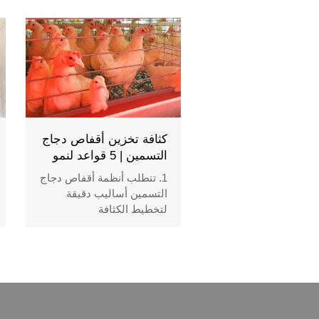
متطلبات السعة المختلفة
للمزارع
3. تعمل الأنظمة المتكاملة على
تحسين كفاءة التغذية والإدارة
4. تتطلب مخططات المزارع
تخطيطًا دقيقًا للتهوية وسير
العمل
5. رقم الاستقبال / WhatsApp:
+8618830120193
كثافة تخزين أقفاص دجاج
التسمين | 5 قواعد لنمو
سريع وصحي
1. تتطلب أنظمة أقفاص دجاج
التسمين أساليب دقيقة
لتخطيط الكثافة
2. تساعد التهوية المناسبة على
دعم النمو الصحي داخل بيوت
الدواجن
3. تعمل معدات التغذية الآلية
على تحسين كفاءة التشغيل
اليومية للمزرعة
4. توفر مراقبة البيئة بيانات