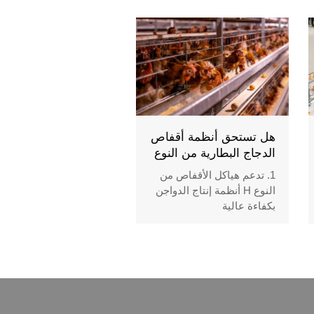
أنماطًا منظمة لحركة الطيور
3. تعمل مواد الفرشة على
إدارة المعالجة العضوية من
خلال التحلل المتحكم فيه
4. تنظم أنظمة التهوية تدفق
الهواء داخل مباني الدواجن
الحديثة
5. للاستفسار / رقم
WhatsApp: +8618830120193
هل تستحق أنظمة أقفاص
الدجاج البطارية من النوع
H شراءها؟
1. تدعم هياكل الأقفاص من
النوع H أنظمة إنتاج الدواجن
بكفاءة عالية
2. تعمل المعدات الآلية على
تحسين إجراءات الإدارة اليومية
للمزرعة
3. تتطلب المشاريع التجارية
تخطيطًا هندسيًا دقيقًا
4. تعتمد المزارع الحديثة على
تكامل موثوق للمعدات