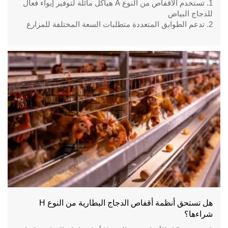
1. تستخدم الأقفاص من النوع A هياكل مائلة لتوفير إيواء فعال
للدجاج البياض
2. تدعم الطوابق المتعددة متطلبات السعة المختلفة للمزارع
3. تعمل الأنظمة المتكاملة على تحسين كفاءة التغذية والإدارة
4. تتطلب مخططات المزارع تخطيطًا دقيقًا للتهوية وسير العمل
5. رقم الاستقبال / WhatsApp: +8618830120193
هل تستحق أنظمة أقفاص الدجاج البطارية من النوع H
شراءها؟