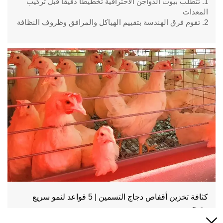
1. تتطلب بيوت الدواجن الاحترافية تخطيطًا دقيقًا قبل تركيب
المعدات
2. تقوم فرق الهندسة بتقييم الهياكل والمرافق وظروف النظافة
بعناية
3. تدعم أنظمة الأقفاص الحديثة عمليات التربية المنظمة من
خلال التصاميم المتكاملة
4. تعمل التحضيرات الفنية على تحسين دقة تركيب المعدات
وإدارة المشروع
5. رقم الاستقبال / WhatsApp: +8618830120193
كثافة تخزين أقفاص دجاج التسمين | 5 قواعد لنمو سريع
وصحي