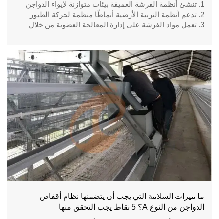
1. تنشئ أنظمة الفرشة العميقة بيئات متوازنة لإيواء الدواجن
2. تدعم أنظمة التربية الأرضية أنماطًا منظمة لحركة الطيور
3. تعمل مواد الفرشة على إدارة المعالجة العضوية من خلال
التحلل المتحكم فيه
4. تنظم أنظمة التهوية تدفق الهواء داخل مباني الدواجن الحديثة
5. للاستفسار / رقم WhatsApp: +8618830120193
ما ميزات السلامة التي يجب أن يتضمنها نظام أقفاص
الدواجن من النوع A؟ 5 نقاط يجب التحقق منها