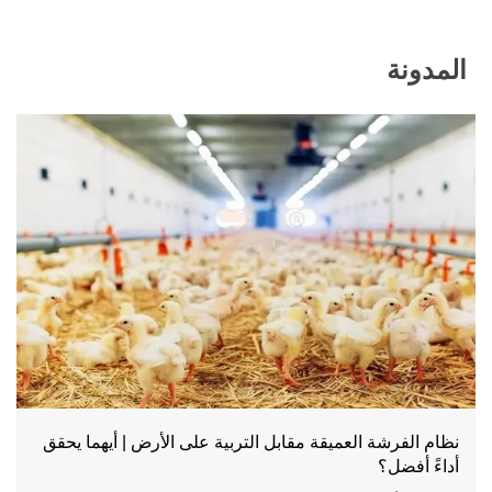
+8618830120193،
+2348111199996
المدونة
نظام الفرشة العميقة مقابل التربية على الأرض | أيهما يحقق
أداءً أفضل؟