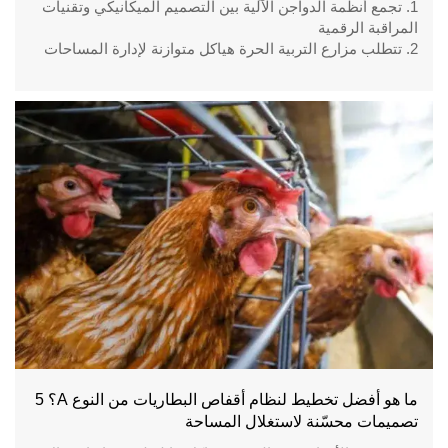
1. تجمع أنظمة الدواجن الآلية بين التصميم الميكانيكي وتقنيات
المراقبة الرقمية
2. تتطلب مزارع التربية الحرة هياكل متوازنة لإدارة المساحات
الخارجية والداخلية
3. تعتمد مشاريع التربية الأرضية على أنظمة دقيقة لتنسيق
المعدات
4. تدمج عنابر الدجاج الحديثة أجهزة الاستشعار ووحدات التحكم
والآلات الآلية
5. للاستقبال / رقم WhatsApp: +8618830120193
ما هو أفضل تخطيط لنظام أقفاص البطاريات من النوع A؟ 5
تصميمات محسّنة لاستغلال المساحة