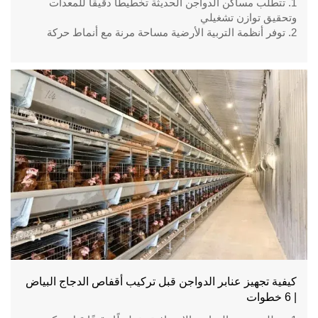
1. تتطلب مساكن الدواجن الحديثة تخطيطًا دقيقًا للمعدات
وتحقيق توازن تشغيلي
2. توفر أنظمة التربية الأرضية مساحة مرنة مع أنماط حركة
طبيعية للطيور
3. تدمج أنظمة الأقفاص بين التغذية الآلية وإدارة الإنتاج المنظمة
4. تعتمد قرارات تصميم المزرعة على السعة والمناخ وظروف
الموارد
5. للاستقبال / رقم WhatsApp: +8618830120193
كيفية تجهيز عنابر الدواجن قبل تركيب أقفاص الدجاج البياض
| 6 خطوات