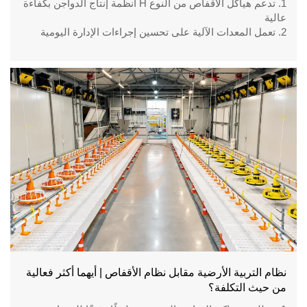
1. تدعم هياكل الأقفاص من النوع H أنظمة إنتاج الدواجن بكفاءة
عالية
2. تعمل المعدات الآلية على تحسين إجراءات الإدارة اليومية
للمزرعة
3. تتطلب المشاريع التجارية تخطيطًا هندسيًا دقيقًا
4. تعتمد المزارع الحديثة على تكامل موثوق للمعدات
5. رقم الاستقبال / WhatsApp: +8618830120193
نظام التربية الأرضية مقابل نظام الأقفاص | أيهما أكثر فعالية
من حيث التكلفة؟