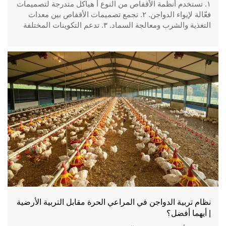
١. تستخدم أنظمة الأقفاص من النوع أ هياكل متدرجة لتصميمات
فعّالة لإيواء الدواجن. ٢. تجمع تصميمات الأقفاص بين معدات
التغذية والشرب ومعالجة السماد. ٣. تدعم التكوينات المختلفة
متطلبات الطاقة الإنتاجية المتنوعة للمزارع التجارية. ٤. يتطلب
تخطيط المعدات حسابات دقيقة لمساحة المبنى. ٥. رقم
الاستقبال/واتساب: +8618830120193
نظام تربية الدواجن في المراعي الحرة مقابل التربية الأرضية
| أيهما أفضل؟