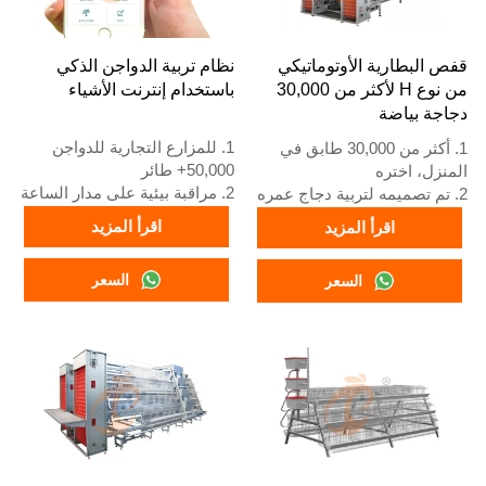
قفص البطارية الأوتوماتيكي
نظام تربية الدواجن الذكي
من نوع H لأكثر من 30,000
باستخدام إنترنت الأشياء
دجاجة بياضة
1. للمزارع التجارية للدواجن
1. أكثر من 30,000 طابق في
50,000+ طائر
المنزل، اختره
2. مراقبة بيئية على مدار الساعة
2. تم تصميمه لتربية دجاج عمره
3. تحسن تحويل العلف بنسبة
12 أو 16 أسبوعًا حتى يصبح
اقرأ المزيد
اقرأ المزيد
15-20%
دجاجًا بالغًا لوضع البيض
4. زيادة إنتاج البيض بنسبة 10%
3. عمره الافتراضي أكثر من 25
السعر
السعر
5. رقم الاستقبال / واتساب:
عامًا
+8618830120193
4. رقم الواتساب الخاص بنا
للاستقبال على مدار 24 ساعة
هو +8618830120193، +234
8111199996