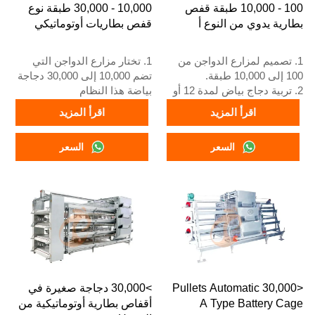
100 - 10,000 طبقة قفص
10,000 - 30,000 طبقة نوع
بطارية يدوي من النوع أ
قفص بطاريات أوتوماتيكي
1. تصميم لمزارع الدواجن من
1. تختار مزارع الدواجن التي
100 إلى 10,000 طبقة.
تضم 10,000 إلى 30,000 دجاجة
2. تربية دجاج بياض لمدة 12 أو
بياضة هذا النظام
16 أسبوعًا.
2. يبدأ دجاج البياض البالغ في
اقرأ المزيد
اقرأ المزيد
3. العمر الافتراضي أكثر من 25
وضع البيض عند 16 أسبوعًا
عامًا.
3. عمره الافتراضي أكثر من 25
السعر
السعر
4. استقبال على مدار 24 ساعة
عامًا
عبر الواتساب رقم
4. خدمة الاستقبال عبر الإنترنت
+8618830120193، +234
على مدار 24 ساعة، رقم
8111199996
واتساب: +8618830120193,
+234 8111199996
<30,000 Pullets Automatic
>30,000 دجاجة صغيرة في
A Type Battery Cage
أقفاص بطارية أوتوماتيكية من