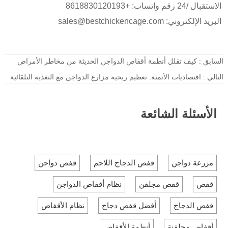
الاستقبال /24 رقم واتساب: +8618830120193
البريد الإلكتروني: sales@bestchickencage.com
السابق :
كيف تقلل أنظمة أقفاص الدواجن الحديثة من مخاطر الأمراض
التالي :
اقتصاديات الأتمتة: تعظيم ربحية مزارع الدواجن مع التغذية التلقائية
الأسئلة الشائعة
مزرعة دواجن
قفص الدجاج اللاحم
قفص دواجن
قفص
قفص مجلفن
نظام أقفاص الدواجن
قفص الدجاج
أفضل قفص دجاج
نظام الأقفاص
أقفاص مجلفنة
أنظمة الأقفاص