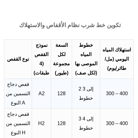
تكوين خط شرب نظام الأقفاص والاستهلاك
خطوط
السعة
نموذج
استهلاك المياه
المياه
لكل
القفص
اليومي (مل/
نوع القفص
الموصى بها
مجموعة
(4
طائر/يوم)
(لكل صف)
(طيور)
طبقات)
قفص دجاج
2 إلى 3
300 – 400
128
A2
التسمين من
خطوط
النوع A
قفص دجاج
3 إلى 4
300 – 400
128
H2
التسمين من
خطوط
النوع H