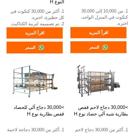
النوع H
1. من 10,000 إلى 30,000
1. أكثر من 30,000 كتكوت في
كتكوت في المنزل الواحد،
كل حظيرة، اختره.
اختره.
2. تم تصميمه لتربية الكتاكيت
2. تم تصميمه لتربية الكتاكيت
الأكبر من يوم واحد حتى عمر 12
اقرأ المزيد
اقرأ المزيد
الأكبر من يوم واحد حتى عمر 12
إلى 16 أسبوعًا عندما تبدأ في
إلى 16 أسبوعًا عندما تبدأ في
وضع البيض.
السعر
السعر
وضع البيض.
3. عمره الافتراضي أكثر من 25
3. عمره الافتراضي أكثر من 25
عامًا.
عامًا.
4. هيكله عبارة عن اندماج ذكاء
4. هيكله عبارة عن اندماج ذكاء
اصطناعي Vcloud، وخزانة تحكم
اصطناعي Vcloud، وخزانة تحكم
كهربائية، ومعدات أوتوماتيكية
كهربائية، ومعدات أوتوماتيكية
للشرب، والتغذية، وتنظيف
للشرب والتغذية وتنظيف
السماد، وجمع البيض يدويًا.
السماد، وجمع يدوي.
5. رقم WhatsApp الخاص بنا
5. رقم الواتساب الخاص
للاستقبال على مدار 24 ساعة
باستقبالنا على مدار 24 ساعة
هو +8618830120193
>30,000 دجاج لاحم قفص
>30,000 دجاج آلي للحصاد
هو +86 18830120193.
بطارية شبه آلي حصاد نوع H
قفص بطارية نوع H
1. أكثر من 30,000 دجاج لاحم
1. أكثر من 30,000 دجاجة لاحمة