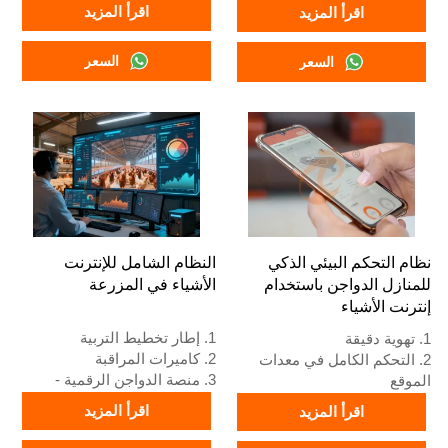
من عمر يوم واحد إلى 45 يومًا
النظام لتربية دجاج لاحم بالغ من
اقرأ المزيد
اقرأ المزيد
جاهز للسوق.
عمر يوم إلى ٤٥ يومًا جاهز
3. عمره الافتراضي أكثر من 20
للتسويق. ٣. عمره الافتراضي
السعر
السعر
عامًا.
يزيد عن ٢٠ عامًا. ٤. يتميز هذا
4. هيكله عبارة عن اندماج ذكاء
النظام ببنية تجمع بين الذكاء
اصطناعي Vcloud، خزانة تحكم
الاصطناعي Vcloud، ولوحة
كهربائية، معدات أوتوماتيكية
تحكم كهربائية، ومعدات
للشرب والتغذية وتنظيف
أوتوماتيكية للشرب والتغذية
السماد، حصاد يدوي.
وتنظيف السماد، بالإضافة إلى
5. خدمة الاستقبال عبر الإنترنت
إمكانية الحصاد اليدوي. ٥. رقم
على مدار 24 ساعة رقم
واتساب الخاص بنا متاح على
What’sApp هو
مدار الساعة:
+8618830120193، +234
+٨٦١٨٨٣٠١٢٠١٩٣،
نظام التحكم البيئي الذكي
النظام الشامل للإنترنت
8111199996.
+٢٣٤٨١١١١٩٩٩٩٦.
للمنازل الدواجن باستخدام
الأشياء في المزرعة
إنترنت الأشياء
1. إطار تخطيط التربية
1. تهوية دقيقة
2. كاميرات المراقبة
2. التحكم الكامل في معدات
3. منصة الدواجن الرقمية -
الموقع
شاشة كبيرة شاملة
3. نظام إنذار التشخيص الذاتي
اقرأ المزيد
اقرأ المزيد
4. إدارة الإنذارات
4. أجهزة قياسية أوروبية
5. الاستقبال/رقم واتساب:
5. الاستقبال /واتساب رقم: