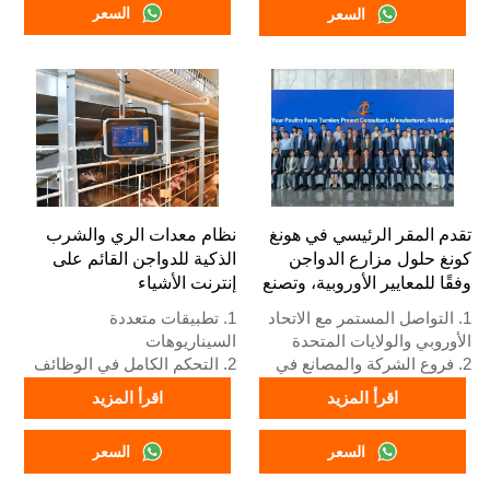
السعر
السعر
+8618830120193
+8618830120193
تقدم المقر الرئيسي في هونغ
نظام معدات الري والشرب
كونغ حلول مزارع الدواجن
الذكية للدواجن القائم على
وفقًا للمعايير الأوروبية، وتصنع
إنترنت الأشياء
معدات مزارع الدواجن
1. التواصل المستمر مع الاتحاد
1. تطبيقات متعددة
الأوروبي والولايات المتحدة
السيناريوهات
2. فروع الشركة والمصانع في
2. التحكم الكامل في الوظائف
الصين ونيجيريا وإثيوبيا وتنزانيا
3. حماية الإنذار المبكر
اقرأ المزيد
اقرأ المزيد
3. جودة المنتجات مصممة
4. أداء عالي القابلية للتوسع
خصيصًا لمزارع الدواجن المحلية
5. رقم الاستقبال / واتساب:
السعر
السعر
4. مخزون معدات أقفاص
+8618830120193
الدواجن ومزارع الدواجن متاح