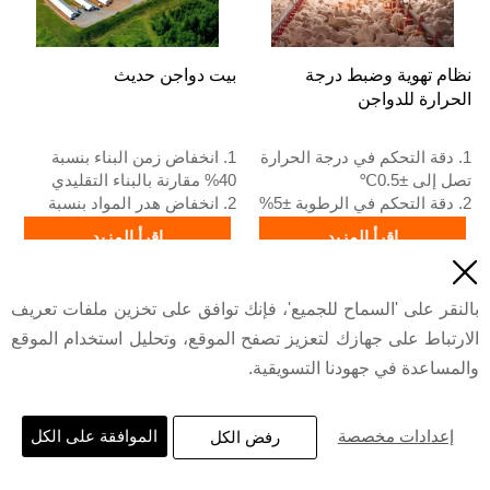
نظام تهوية وضبط درجة
بيت دواجن حديث
الحرارة للدواجن
1. دقة التحكم في درجة الحرارة
1. انخفاض زمن البناء بنسبة
تصل إلى ±0.5℃
40% مقارنة بالبناء التقليدي
2. دقة التحكم في الرطوبة ±5%
2. انخفاض هدر المواد بنسبة
RH
20% مقارنة بالطرق التقليدية
اقرأ المزيد
اقرأ المزيد
3. تدفق الهواء مروحة التهوية
3. سماكة ألواح الجدران 100 مم

الرئيسية 45000 م³/ساعة
4. تباعد الأعمدة 6 م
السعر
السعر
4. سماع لوحة التبريد 150 مم
5. رقم الاستقبال / واتساب:
بالنقر على 'السماح للجميع'، فإنك توافق على تخزين ملفات تعريف
5. رقم الاستقبال /واتساب:
+8618830120193،
الارتباط على جهازك لتعزيز تصفح الموقع، وتحليل استخدام الموقع
+2348111199996
+8618830120193
والمساعدة في جهودنا التسويقية.
© 2022 مجموعة تاييو الصناعية المحدودة
إعدادات مخصصة
الموافقة على الكل
رفض الكل
سياسة الخصوصية