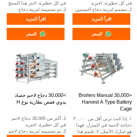
في كل حظيرة، اختره.
في كل حظيرة، اختر هذا المنتج.
2. مصمم لتربية دجاج التسمين
2. تم تصميمه لتربية دجاج
من عمر يوم واحد إلى 45 يومًا
التسمين من عمر يوم واحد إلى
اقرأ المزيد
اقرأ المزيد
حتى يصبح جاهزًا للسوق.
45 يومًا حتى يصبح جاهزًا
3. عمره الافتراضي أكثر من 20
للسوق.
السعر
السعر
عامًا.
3. عمره الافتراضي أكثر من 20
4. رقم الواتساب الخاص بخدمة
عامًا.
الاستقبال على مدار 24 ساعة
4. رقم الواتساب الخاص بنا
هو +8618830120193، +234
للاستقبال على مدار 24 ساعة
8111199996.
هو +8618830120193، +234
8111199996.
<30,000 Broilers Manual
>30,000 دجاج لاحم حصاد
Harvest A Type Battery
يدوي قفص بطارية نوع H
Cage
1. أكثر من 30,000 دجاج لاحم
١. إذا كنت تربي أقل من ٣٠,٠٠٠
في كل حظيرة، اختره.
دجاجة لاحمة في المنزل، فهذا
2. تم تصميمه لتربية دجاج لاحم
هو خيارك الأمثل. ٢. صُمم هذا