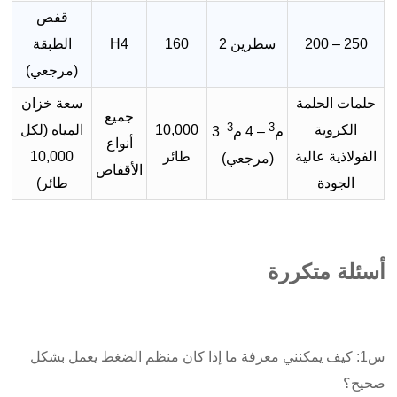
قفص
200 – 250
2 سطرين
160
H4
الطبقة
(مرجعي)
حلمات الحلمة
سعة خزان
جميع
3
3
الكروية
10,000
المياه (لكل
م
– 4 م
3
أنواع
الفولاذية عالية
طائر
10,000
(مرجعي)
الأقفاص
الجودة
طائر)
أسئلة متكررة
س1: كيف يمكنني معرفة ما إذا كان منظم الضغط يعمل بشكل
صحيح؟