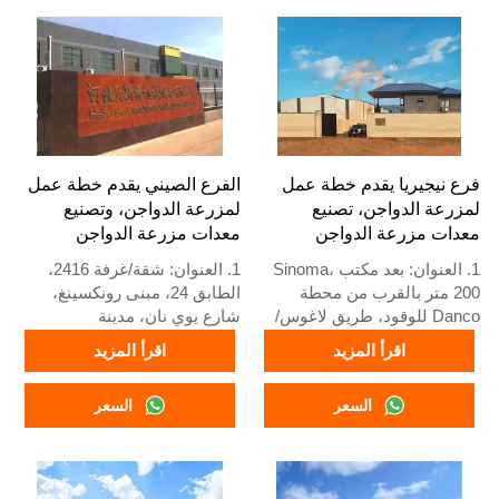
للبيع
5. استقبال عبر الإنترنت على
مدار 24 ساعة رقم واتساب:
+8618830120193، اتصل بنا
للحصول على معلومات كاملة
فرع نيجيريا يقدم خطة عمل
الفرع الصيني يقدم خطة عمل
لمزرعة الدواجن، تصنيع
لمزرعة الدواجن، وتصنيع
معدات مزرعة الدواجن
معدات مزرعة الدواجن
1. العنوان: بعد مكتب Sinoma،
1. العنوان: شقة/غرفة 2416،
200 متر بالقرب من محطة
الطابق 24، مبنى رونكسينغ،
Danco للوقود، طريق لاغوس/
شارع يوي نان، مدينة
إيبادان السريع، ولاية لاغوس،
شيجياتشوانغ، مقاطعة خبي،
اقرأ المزيد
اقرأ المزيد
نيجيريا
الصين
2. مصنع أقفاص الدواجن
2. مصنع معدات أقفاص الدواجن
السعر
السعر
ومعدات مزارع الدواجن ومخزون
ومزارع الدواجن ومخزون للبيع
للبيع
3. مخصص لمزارع الدواجن
3. مخصص لمزارع الدواجن
المحلية
النيجيرية
4. الجودة والتصميم تعتمد على