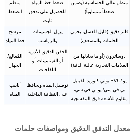
منظم عالي الحساسية (يضمن
ضغط خط المياه
منظم
ضغطاً متساوياً)
للحصول على تدفق
الضغط
ثابت
فلتر دقيق (قابل للغسل، يحمي
يزيل الجسيمات
مرشح
الحلمات والمسعف)
والرواسب
خط المياه
الحقن الدقيق للأدوية
دوساترون (أو ما يعادلها من
المُعالج/
أو الفيتامينات أو
العلامات التجارية عالية الدقة)
الجهاز
اللقاحات
بولي كلوريد الفينيل PVC/ يو
توصيل المياه ويحافظ
أنابيب
بي في سي/ يو بي في سي،
على النظافة الداخلية
المياه
مقاوم للأشعة فوق البنفسجية
معدل التدفق الدقيق ومواصفات حلمات