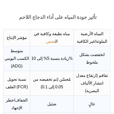
تأثير جودة المياه على أداء الدجاج اللاحم
المياه الأرضية
مياه نظيفة وكافية في
مؤشر الإنتاج
الملوثة/غير الكافية
ال
قفص
متوسط
انخفضت بشكل
زيادة بنسبة 5% إلى 10%
الكسب اليومي
ملحوظ
(ADG)
تفاقم (ارتفاع معدل
مُحسّن (تم تخفيضه من
نسبة تحويل
انتشار الألياف
0.05 إلى 0.1)
العلف (FCR)
البصرية)
الجفاف/خطر
عالٍ
ضئيل
الإجهاد