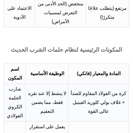
منخفض (الحد الأدنى من
مرتفع (يتطلب علاجًا
الاعتماد على
التعرض لمسببات
متكررًا)
الأدوية
الأمراض)
المكونات الرئيسية لنظام حلمات الشرب الحديث
اسم
المادة والمعيار (فانكي)
الوظيفة الأساسية
المكون
شارب
كرة من الفولاذ المقاوم للصدأ
لا ينشط إلا عند نقره
الحلمة
+ غلاف بولي كلوريد الفينيل
فقط، مما يضمن
الكروي
عالي القوة
التعقيم
الفولاذي
يعمل على استقرار