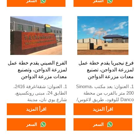
السعر
السعر
4. مخزون معدات أقفاص
+8618830120193
الدواجن ومزارع الدواجن متاح
للبيع
5. استقبال عبر الإنترنت على
مدار 24 ساعة رقم واتساب:
+8618830120193، اتصل بنا
للحصول على معلومات كاملة
فرع نيجيريا يقدم خطة عمل
الفرع الصيني يقدم خطة عمل
لمزرعة الدواجن، تصنيع
لمزرعة الدواجن، وتصنيع
معدات مزرعة الدواجن
معدات مزرعة الدواجن
1. العنوان: بعد مكتب Sinoma،
1. العنوان: شقة/غرفة 2416،
200 متر بالقرب من محطة
الطابق 24، مبنى رونكسينغ،
Danco للوقود، طريق لاغوس/
شارع يوي نان، مدينة
إيبادان السريع، ولاية لاغوس،
شيجياتشوانغ، مقاطعة خبي،
اقرأ المزيد
اقرأ المزيد
نيجيريا
الصين
2. مصنع أقفاص الدواجن
2. مصنع معدات أقفاص الدواجن
السعر
السعر
ومعدات مزارع الدواجن ومخزون
ومزارع الدواجن ومخزون للبيع
للبيع
3. مخصص لمزارع الدواجن
3. مخصص لمزارع الدواجن
المحلية