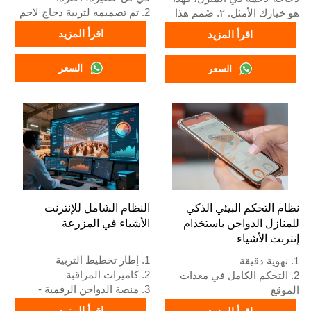
2. تم تصميمه لتربية دجاج لاحم
هو خيارك الأمثل. ٢. صُمم هذا
من عمر يوم واحد إلى 45 يومًا
النظام لتربية دجاج لاحم بالغ من
اقرأ المزيد
اقرأ المزيد
جاهز للسوق.
عمر يوم إلى ٤٥ يومًا جاهز
3. عمره الافتراضي أكثر من 20
للتسويق. ٣. عمره الافتراضي
السعر
السعر
عامًا.
يزيد عن ٢٠ عامًا. ٤. يتميز هذا
4. هيكله عبارة عن اندماج ذكاء
النظام ببنية تجمع بين الذكاء
اصطناعي Vcloud، خزانة تحكم
الاصطناعي Vcloud، ولوحة
كهربائية، معدات أوتوماتيكية
تحكم كهربائية، ومعدات
للشرب والتغذية وتنظيف
أوتوماتيكية للشرب والتغذية
السماد، حصاد يدوي.
وتنظيف السماد، بالإضافة إلى
5. خدمة الاستقبال عبر الإنترنت
إمكانية الحصاد اليدوي. ٥. رقم
على مدار 24 ساعة رقم
واتساب الخاص بنا متاح على
What’sApp هو
مدار الساعة:
+8618830120193، +234
+٨٦١٨٨٣٠١٢٠١٩٣،
نظام التحكم البيئي الذكي
النظام الشامل للإنترنت
8111199996.
+٢٣٤٨١١١١٩٩٩٩٦.
للمنازل الدواجن باستخدام
الأشياء في المزرعة
إنترنت الأشياء
1. إطار تخطيط التربية
1. تهوية دقيقة
2. كاميرات المراقبة
2. التحكم الكامل في معدات
3. منصة الدواجن الرقمية -
الموقع
شاشة كبيرة شاملة
3. نظام إنذار التشخيص الذاتي
اقرأ المزيد