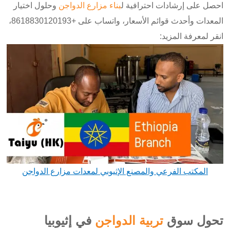
احصل على إرشادات احترافية ل
بناء مزارع الدواجن
وحلول اختيار
المعدات وأحدث قوائم الأسعار،
واتساب على +8618830120193،
انقر لمعرفة المزيد:
المكتب الفرعي والمصنع الإثيوبي لمعدات مزارع الدواجن
تحول سوق
تربية الدواجن
في إثيوبيا