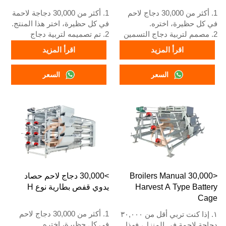
1. أكثر من 30,000 دجاج لاحم
1. أكثر من 30,000 دجاجة لاحمة
في كل حظيرة، اختره.
في كل حظيرة، اختر هذا المنتج.
2. مصمم لتربية دجاج التسمين
2. تم تصميمه لتربية دجاج
من عمر يوم واحد إلى 45 يومًا
التسمين من عمر يوم واحد إلى
اقرأ المزيد
اقرأ المزيد
حتى يصبح جاهزًا للسوق.
45 يومًا حتى يصبح جاهزًا
3. عمره الافتراضي أكثر من 20
للسوق.
السعر
السعر
عامًا.
3. عمره الافتراضي أكثر من 20
4. رقم الواتساب الخاص بخدمة
عامًا.
الاستقبال على مدار 24 ساعة
4. رقم الواتساب الخاص بنا
هو +8618830120193، +234
للاستقبال على مدار 24 ساعة
8111199996.
هو +8618830120193، +234
8111199996.
<30,000 Broilers Manual
>30,000 دجاج لاحم حصاد
Harvest A Type Battery
يدوي قفص بطارية نوع H
Cage
1. أكثر من 30,000 دجاج لاحم
١. إذا كنت تربي أقل من ٣٠,٠٠٠
في كل حظيرة، اختره.
دجاجة لاحمة في المنزل، فهذا