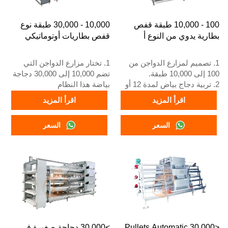
100 - 10,000 طبقة قفص
10,000 - 30,000 طبقة نوع
بطارية يدوي من النوع أ
قفص بطاريات أوتوماتيكي
1. تصميم لمزارع الدواجن من
1. تختار مزارع الدواجن التي
100 إلى 10,000 طبقة.
تضم 10,000 إلى 30,000 دجاجة
2. تربية دجاج بياض لمدة 12 أو
بياضة هذا النظام
16 أسبوعًا.
2. يبدأ دجاج البياض البالغ في
اقرأ المزيد
اقرأ المزيد
3. العمر الافتراضي أكثر من 25
وضع البيض عند 16 أسبوعًا
عامًا.
3. عمره الافتراضي أكثر من 25
السعر
السعر
4. استقبال على مدار 24 ساعة
عامًا
عبر الواتساب رقم
4. خدمة الاستقبال عبر الإنترنت
+8618830120193، +234
على مدار 24 ساعة، رقم
8111199996
واتساب: +8618830120193,
+234 8111199996
<30,000 Pullets Automatic
>30,000 دجاجة صغيرة في