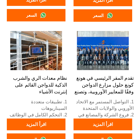
اقرأ المزيد
4. إدارة الإنذارات
4. أجهزة قياسية أوروبية
5. الاستقبال/رقم واتساب:
5. الاستقبال /واتساب رقم:
السعر
السعر
+8618830120193
+8618830120193
تقدم المقر الرئيسي في هونغ
نظام معدات الري والشرب
كونغ حلول مزارع الدواجن
الذكية للدواجن القائم على
وفقًا للمعايير الأوروبية، وتصنع
إنترنت الأشياء
معدات مزارع الدواجن
1. التواصل المستمر مع الاتحاد
1. تطبيقات متعددة
الأوروبي والولايات المتحدة
السيناريوهات
2. فروع الشركة والمصانع في
2. التحكم الكامل في الوظائف
الصين ونيجيريا وإثيوبيا وتنزانيا
3. حماية الإنذار المبكر
اقرأ المزيد
اقرأ المزيد
3. جودة المنتجات مصممة
4. أداء عالي القابلية للتوسع
خصيصًا لمزارع الدواجن المحلية
5. رقم الاستقبال / واتساب: