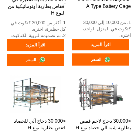
A Type Battery Cage
أقفاص بطارية أوتوماتيكية من
النوع H
1. من 10,000 إلى 30,000
1. أكثر من 30,000 كتكوت في
كتكوت في المنزل الواحد،
كل حظيرة، اختره.
اختره.
2. تم تصميمه لتربية الكتاكيت
2. تم تصميمه لتربية الكتاكيت
الأكبر من يوم واحد حتى عمر 12
اقرأ المزيد
اقرأ المزيد
الأكبر من يوم واحد حتى عمر 12
إلى 16 أسبوعًا عندما تبدأ في
إلى 16 أسبوعًا عندما تبدأ في
وضع البيض.
السعر
السعر
وضع البيض.
3. عمره الافتراضي أكثر من 25
3. عمره الافتراضي أكثر من 25
عامًا.
عامًا.
4. هيكله عبارة عن اندماج ذكاء
4. هيكله عبارة عن اندماج ذكاء
اصطناعي Vcloud، وخزانة تحكم
اصطناعي Vcloud، وخزانة تحكم
كهربائية، ومعدات أوتوماتيكية
كهربائية، ومعدات أوتوماتيكية
للشرب، والتغذية، وتنظيف
للشرب والتغذية وتنظيف
السماد، وجمع البيض يدويًا.
السماد، وجمع يدوي.
5. رقم WhatsApp الخاص بنا
5. رقم الواتساب الخاص
للاستقبال على مدار 24 ساعة
باستقبالنا على مدار 24 ساعة
هو +8618830120193
>30,000 دجاج لاحم قفص
>30,000 دجاج آلي للحصاد
هو +86 18830120193.
بطارية شبه آلي حصاد نوع H
قفص بطارية نوع H