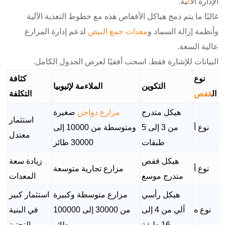
الإدارة ال
آل
ية.
غالبًا ما يتم دمج هياكل الأقفاص هذه مع خطوط التغذية الآلية
وأنظمة إزالة السماد و
معدات جمع البيض
لدعم إدارة المزارع
عالية السعة.
البيانات للإشارة فقط. اسحب أفقيًا لعرض الجدول الكامل.
نوع
كثافة
التكوين
الملاءمة لإثيوبيا
ال
قفص
التكلفة
هيكل متدرج
مزارع دواجن
صغيرة
استثمار
نوع أ
من 3 إلى 5
ومتوسطة من 10000 إلى
معتدل
طبقات
30000 طائر
هيكل قفص
زيادة سعة
نوع أ
مزارع تجارية متوسعة
متدرج موسع
المعدات
هيكل رأسي
مزارع متوسطة وكبيرة
استثمار كبير
نوع ه
آلي من 4 إلى
من 30000 إلى 100000
في البنية
16 طبقة
طائر
التحتية