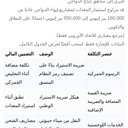
البري إلى مناطق إنتاج الدواجن.
قد يتراوح استثمار المعدات لمشاريع إيواء الدواجن عادةً من
180،000 بير إثيوبي إلى 950،000 بير إثيوبي اعتمادًا على النطاق
والتكوين.
(مرجع معياري للاتحاد الأوروبي فقط).
البيانات للإشارة فقط. اسحب أفقيًا لعرض الجدول الكامل.
عنصر التكلفة
الوصف
التضمين المالي
ضريبة الاستيراد بناءً على
تكلفة مضافة
الرسوم الجمركية
تصنيف رمز النظام
أثناء التخليص
المنسق
الجمركي
ضريبة القيمة
هيكل ضريبة الاستيراد
تطبق أثناء
المضافة والضريبة
الوطني
استيراد المعدات
الإضافية
النقل من ميناء جيبوتي
مصاريف الشحن
الخدمات اللوجستية