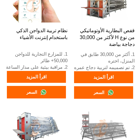
قفص البطارية الأوتوماتيكي
نظام تربية الدواجن الذكي
من نوع H لأكثر من 30,000
باستخدام إنترنت الأشياء
دجاجة بياضة
1. للمزارع التجارية للدواجن
1. أكثر من 30,000 طابق في
50,000+ طائر
المنزل، اختره
2. مراقبة بيئية على مدار الساعة
2. تم تصميمه لتربية دجاج عمره
3. تحسن تحويل العلف بنسبة
12 أو 16 أسبوعًا حتى يصبح
اقرأ المزيد
اقرأ المزيد
15-20%
دجاجًا بالغًا لوضع البيض
4. زيادة إنتاج البيض بنسبة 10%
3. عمره الافتراضي أكثر من 25
السعر
السعر
5. رقم الاستقبال / واتساب:
عامًا
+8618830120193
4. رقم الواتساب الخاص بنا
للاستقبال على مدار 24 ساعة
هو +8618830120193، +234
8111199996