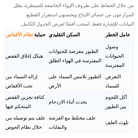
من خلال الحفاظ على ظروف الإيواء الخاضعة للسيطرة، يقلل
المزارعون من خسائر الإنتاج ويحسنون استقرار القطيع.
البيانات للإشارة فقط. اسحب أفقيًا لعرض الجدول الكامل.
عامل الخطر
السكن التقليدي
حماية
نظام الأقفاص
وصول
الطيور معرضة للحيوانات
الحيوانات
هيكل إغلاق القفص
المفترسة في الهواء الطلق
المفترسة
التعرض
الطيور تلامس السماد على
إزالة السماد من
للسماد
الأرض
تحت الأقفاص
أكل اللحوم
كثافة تخزين القفص
يحدث أثناء الازدحام
بين الطيور
المتحكم فيها
علف مختلط مع الفرشة
علف يتم توصيله من
تلوث العلف
والنفايات
خلال نظام الحوض