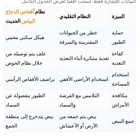
البيانات للإشارة فقط. اسحب أفقيًا لعرض الجدول الكامل.
نظام
أقفاص الدجاج
الميزة
النظام التقليدي
البياض
الحديث
حماية
خطر من الحيوانات
هيكل سكني محمي
الطيور
المفترسة والسرقة
كفاءة
علف يتم توصيله من
تغذية متناثرة أثناء التغذية
التغذية
خلال نظام الحوض
استخدام
استخدام الأراضي الأفقي
تراصف الأقفاص الرأسي
المساحة
مكافحة
التلامس مع الفرشة
الطيور مفصولة عن
الأمراض
والسماد
السماد
بيض يتم جمعه من
بيض يتدحرج إلى منطقة
جمع البيض
الأرض أو الأعشاش
الجمع