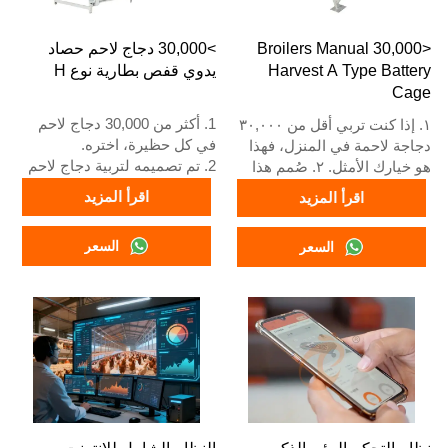
<30,000 Broilers Manual
>30,000 دجاج لاحم حصاد
Harvest A Type Battery
يدوي قفص بطارية نوع H
Cage
1. أكثر من 30,000 دجاج لاحم
١. إذا كنت تربي أقل من ٣٠,٠٠٠
في كل حظيرة، اختره.
دجاجة لاحمة في المنزل، فهذا
2. تم تصميمه لتربية دجاج لاحم
هو خيارك الأمثل. ٢. صُمم هذا
من عمر يوم واحد إلى 45 يومًا
النظام لتربية دجاج لاحم بالغ من
اقرأ المزيد
اقرأ المزيد
جاهز للسوق.
عمر يوم إلى ٤٥ يومًا جاهز
3. عمره الافتراضي أكثر من 20
للتسويق. ٣. عمره الافتراضي
السعر
السعر
عامًا.
يزيد عن ٢٠ عامًا. ٤. يتميز هذا
4. هيكله عبارة عن اندماج ذكاء
النظام ببنية تجمع بين الذكاء
اصطناعي Vcloud، خزانة تحكم
الاصطناعي Vcloud، ولوحة
كهربائية، معدات أوتوماتيكية
تحكم كهربائية، ومعدات
للشرب والتغذية وتنظيف
أوتوماتيكية للشرب والتغذية
السماد، حصاد يدوي.
وتنظيف السماد، بالإضافة إلى
5. خدمة الاستقبال عبر الإنترنت
إمكانية الحصاد اليدوي. ٥. رقم
على مدار 24 ساعة رقم
واتساب الخاص بنا متاح على
What’sApp هو
مدار الساعة:
+8618830120193، +234
+٨٦١٨٨٣٠١٢٠١٩٣،