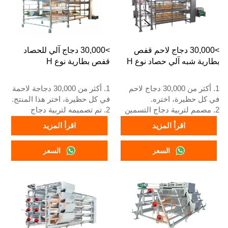
كهربائية، ومعدات أوتوماتيكية
للشرب، والتغذية، وتنظيف
للشرب والتغذية وتنظيف
السماد، وجمع البيض يدويًا.
السماد، وجمع يدوي.
5. رقم WhatsApp الخاص بنا
5. رقم الواتساب الخاص
للاستقبال على مدار 24 ساعة
باستقبالنا على مدار 24 ساعة
هو +8618830120193
>30,000 دجاج لاحم قفص
>30,000 دجاج آلي للحصاد
هو +86 18830120193.
بطارية شبه آلي حصاد نوع H
قفص بطارية نوع H
1. أكثر من 30,000 دجاج لاحم
1. أكثر من 30,000 دجاجة لاحمة
في كل حظيرة، اختره.
في كل حظيرة، اختر هذا المنتج.
2. مصمم لتربية دجاج التسمين
2. تم تصميمه لتربية دجاج
من عمر يوم واحد إلى 45 يومًا
التسمين من عمر يوم واحد إلى
اقرأ المزيد
اقرأ المزيد
حتى يصبح جاهزًا للسوق.
45 يومًا حتى يصبح جاهزًا
3. عمره الافتراضي أكثر من 20
للسوق.
السعر
السعر
عامًا.
3. عمره الافتراضي أكثر من 20
4. رقم الواتساب الخاص بخدمة
عامًا.
الاستقبال على مدار 24 ساعة
4. رقم الواتساب الخاص بنا
هو +8618830120193، +234
للاستقبال على مدار 24 ساعة
8111199996.
هو +8618830120193، +234
8111199996.