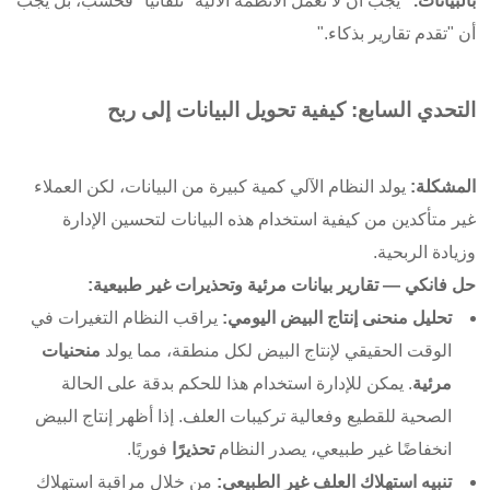
بالبيانات."
يجب أن لا تعمل الأنظمة الآلية "تلقائيًا" فحسب، بل يجب
أن "تقدم تقارير بذكاء."
التحدي السابع: كيفية تحويل البيانات إلى ربح
المشكلة:
يولد النظام الآلي كمية كبيرة من البيانات، لكن العملاء
غير متأكدين من كيفية استخدام هذه البيانات لتحسين الإدارة
وزيادة الربحية.
حل فانكي — تقارير بيانات مرئية وتحذيرات غير طبيعية:
تحليل منحنى إنتاج البيض اليومي:
يراقب النظام التغيرات في
الوقت الحقيقي لإنتاج البيض لكل منطقة، مما يولد
منحنيات
مرئية
. يمكن للإدارة استخدام هذا للحكم بدقة على الحالة
الصحية للقطيع وفعالية تركيبات العلف. إذا أظهر إنتاج البيض
انخفاضًا غير طبيعي، يصدر النظام
تحذيرًا
فوريًا.
تنبيه استهلاك العلف غير الطبيعي:
من خلال مراقبة استهلاك