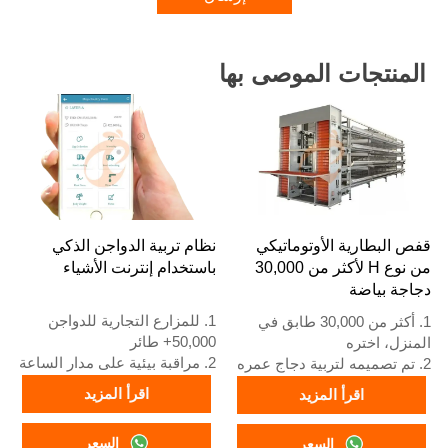
المنتجات الموصى بها
قفص البطارية الأوتوماتيكي
نظام تربية الدواجن الذكي
من نوع H لأكثر من 30,000
باستخدام إنترنت الأشياء
دجاجة بياضة
1. للمزارع التجارية للدواجن
1. أكثر من 30,000 طابق في
50,000+ طائر
المنزل، اختره
2. مراقبة بيئية على مدار الساعة
2. تم تصميمه لتربية دجاج عمره
3. تحسن تحويل العلف بنسبة
12 أو 16 أسبوعًا حتى يصبح
اقرأ المزيد
اقرأ المزيد
15-20%
دجاجًا بالغًا لوضع البيض
4. زيادة إنتاج البيض بنسبة 10%
3. عمره الافتراضي أكثر من 25
السعر
السعر
5. رقم الاستقبال / واتساب:
عامًا