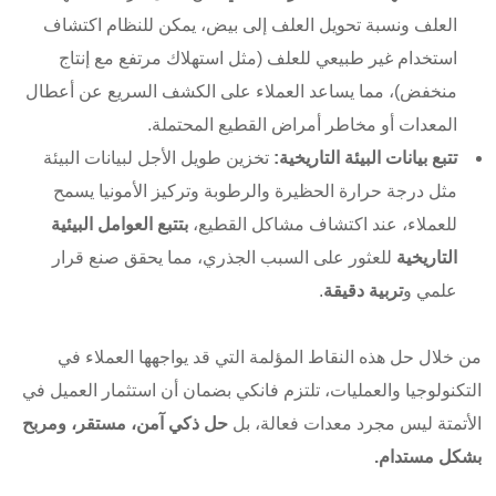
العلف ونسبة تحويل العلف إلى بيض، يمكن للنظام اكتشاف
استخدام غير طبيعي للعلف (مثل استهلاك مرتفع مع إنتاج
منخفض)، مما يساعد العملاء على الكشف السريع عن أعطال
المعدات أو مخاطر أمراض القطيع المحتملة.
تتبع بيانات البيئة التاريخية:
تخزين طويل الأجل لبيانات البيئة
مثل درجة حرارة الحظيرة والرطوبة وتركيز الأمونيا يسمح
للعملاء، عند اكتشاف مشاكل القطيع،
بتتبع العوامل البيئية
التاريخية
للعثور على السبب الجذري، مما يحقق صنع قرار
علمي و
تربية دقيقة
.
من خلال حل هذه النقاط المؤلمة التي قد يواجهها العملاء في
التكنولوجيا والعمليات، تلتزم فانكي بضمان أن استثمار العميل في
الأتمتة ليس مجرد معدات فعالة، بل
حل ذكي آمن، مستقر، ومربح
بشكل مستدام.