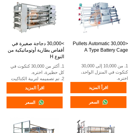
8111199996
واتساب: +8618830120193,
+234 8111199996
<30,000 Pullets Automatic
>30,000 دجاجة صغيرة في
A Type Battery Cage
أقفاص بطارية أوتوماتيكية من
النوع H
1. من 10,000 إلى 30,000
1. أكثر من 30,000 كتكوت في
كتكوت في المنزل الواحد،
كل حظيرة، اختره.
اختره.
2. تم تصميمه لتربية الكتاكيت
2. تم تصميمه لتربية الكتاكيت
الأكبر من يوم واحد حتى عمر 12
اقرأ المزيد
اقرأ المزيد
الأكبر من يوم واحد حتى عمر 12
إلى 16 أسبوعًا عندما تبدأ في
إلى 16 أسبوعًا عندما تبدأ في
وضع البيض.
السعر
السعر
وضع البيض.
3. عمره الافتراضي أكثر من 25
3. عمره الافتراضي أكثر من 25
عامًا.
عامًا.
4. هيكله عبارة عن اندماج ذكاء
4. هيكله عبارة عن اندماج ذكاء
اصطناعي Vcloud، وخزانة تحكم
اصطناعي Vcloud، وخزانة تحكم
كهربائية، ومعدات أوتوماتيكية