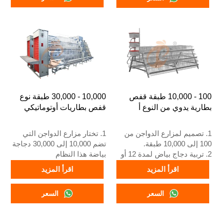
+8618830120193
4. رقم الواتساب الخاص بنا
للاستقبال على مدار 24 ساعة
هو +8618830120193، +234
8111199996
100 - 10,000 طبقة قفص
10,000 - 30,000 طبقة نوع
بطارية يدوي من النوع أ
قفص بطاريات أوتوماتيكي
1. تصميم لمزارع الدواجن من
1. تختار مزارع الدواجن التي
100 إلى 10,000 طبقة.
تضم 10,000 إلى 30,000 دجاجة
2. تربية دجاج بياض لمدة 12 أو
بياضة هذا النظام
16 أسبوعًا.
2. يبدأ دجاج البياض البالغ في
اقرأ المزيد
اقرأ المزيد
3. العمر الافتراضي أكثر من 25
وضع البيض عند 16 أسبوعًا
عامًا.
3. عمره الافتراضي أكثر من 25
السعر
السعر
4. استقبال على مدار 24 ساعة
عامًا
عبر الواتساب رقم
4. خدمة الاستقبال عبر الإنترنت
+8618830120193، +234
على مدار 24 ساعة، رقم