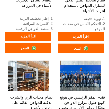
نظام التحكم البيئي الذكي
النظام الشامل للإنترنت
8111199996.
+٢٣٤٨١١١١٩٩٩٩٦.
للمنازل الدواجن باستخدام
الأشياء في المزرعة
إنترنت الأشياء
1. إطار تخطيط التربية
1. تهوية دقيقة
2. كاميرات المراقبة
2. التحكم الكامل في معدات
3. منصة الدواجن الرقمية -
الموقع
شاشة كبيرة شاملة
3. نظام إنذار التشخيص الذاتي
اقرأ المزيد
اقرأ المزيد
4. إدارة الإنذارات
4. أجهزة قياسية أوروبية
5. الاستقبال/رقم واتساب:
5. الاستقبال /واتساب رقم:
السعر
السعر
+8618830120193
+8618830120193
تقدم المقر الرئيسي في هونغ
نظام معدات الري والشرب
كونغ حلول مزارع الدواجن
الذكية للدواجن القائم على
وفقًا للمعايير الأوروبية، وتصنع
إنترنت الأشياء