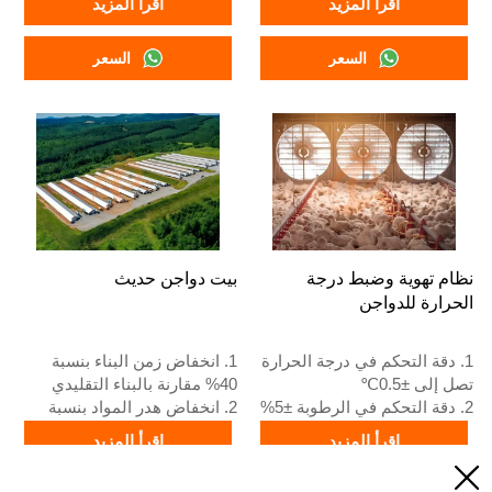
اقرأ المزيد
اقرأ المزيد
ومعدات مزارع الدواجن ومخزون
3. مخصص لمزارع الدواجن
للبيع
الإثيوبية
السعر
السعر
3. مخصص لمزارع الدواجن
4. الجودة والتصميم تعتمد على
التنزانية
المعايير الأوروبية
4. الجودة والتصميم تعتمد على
5. استقبال عبر الإنترنت 24
المعايير الأوروبية
ساعة رقم واتساب:
5. استقبال عبر الإنترنت على
+8618830120193، اتصل بنا
مدار 24 ساعة رقم الواتساب:
للحصول على قائمة الأسعار
+8618830120193
نظام تهوية وضبط درجة
بيت دواجن حديث
الحرارة للدواجن
1. دقة التحكم في درجة الحرارة
1. انخفاض زمن البناء بنسبة
تصل إلى ±0.5℃
40% مقارنة بالبناء التقليدي
2. دقة التحكم في الرطوبة ±5%
2. انخفاض هدر المواد بنسبة
RH
20% مقارنة بالطرق التقليدية
اقرأ المزيد
اقرأ المزيد
3. تدفق الهواء مروحة التهوية
3. سماكة ألواح الجدران 100 مم

الرئيسية 45000 م³/ساعة
4. تباعد الأعمدة 6 م