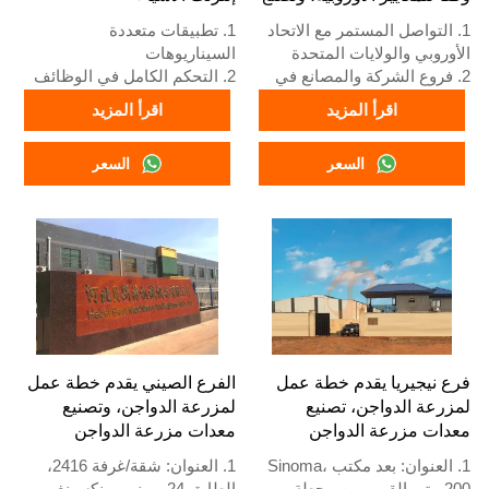
معدات مزارع الدواجن
1. التواصل المستمر مع الاتحاد
1. تطبيقات متعددة
الأوروبي والولايات المتحدة
السيناريوهات
2. فروع الشركة والمصانع في
2. التحكم الكامل في الوظائف
الصين ونيجيريا وإثيوبيا وتنزانيا
3. حماية الإنذار المبكر
اقرأ المزيد
اقرأ المزيد
3. جودة المنتجات مصممة
4. أداء عالي القابلية للتوسع
خصيصًا لمزارع الدواجن المحلية
5. رقم الاستقبال / واتساب:
السعر
السعر
4. مخزون معدات أقفاص
+8618830120193
الدواجن ومزارع الدواجن متاح
للبيع
5. استقبال عبر الإنترنت على
مدار 24 ساعة رقم واتساب:
+8618830120193، اتصل بنا
للحصول على معلومات كاملة
فرع نيجيريا يقدم خطة عمل
الفرع الصيني يقدم خطة عمل
لمزرعة الدواجن، تصنيع
لمزرعة الدواجن، وتصنيع
معدات مزرعة الدواجن
معدات مزرعة الدواجن
1. العنوان: بعد مكتب Sinoma،
1. العنوان: شقة/غرفة 2416،
200 متر بالقرب من محطة
الطابق 24، مبنى رونكسينغ،