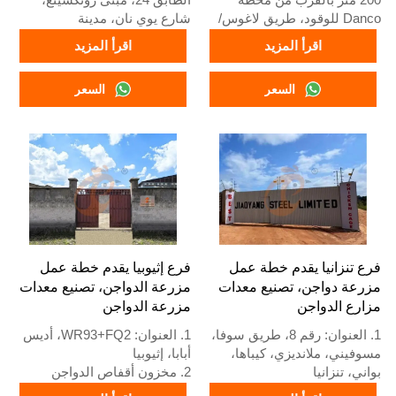
Danco للوقود، طريق لاغوس/
شارع يوي نان، مدينة
إيبادان السريع، ولاية لاغوس،
شيجياتشوانغ، مقاطعة خبي،
اقرأ المزيد
اقرأ المزيد
نيجيريا
الصين
2. مصنع أقفاص الدواجن
2. مصنع معدات أقفاص الدواجن
السعر
السعر
ومعدات مزارع الدواجن ومخزون
ومزارع الدواجن ومخزون للبيع
للبيع
3. مخصص لمزارع الدواجن
3. مخصص لمزارع الدواجن
المحلية
النيجيرية
4. الجودة والتصميم تعتمد على
4. الجودة والتصميم تعتمد على
المعايير الأوروبية
المعايير الأوروبية
5. استقبال عبر الإنترنت على
5. الاستقبال عبر الإنترنت 24
مدار 24 ساعة رقم واتساب:
ساعة رقم الواتساب:
+8618830120193
+8618830120193
فرع تنزانيا يقدم خطة عمل
فرع إثيوبيا يقدم خطة عمل
مزرعة دواجن، تصنيع معدات
مزرعة الدواجن، تصنيع معدات
مزارع الدواجن
مزرعة الدواجن
1. العنوان: رقم 8، طريق سوفا،
1. العنوان: WR93+FQ2، أديس
مسوفيني، ملانديزي، كيباها،
أبابا، إثيوبيا
بواني، تنزانيا
2. مخزون أقفاص الدواجن
2. مصنع أقفاص الدواجن
ومعدات مزارع الدواجن للبيع