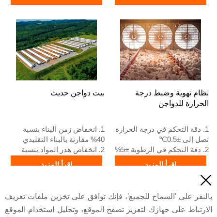
التنزانية
المعايير الأوروبية
4. الجودة والتصميم تعتمد على
5. استقبال عبر الإنترنت 24
المعايير الأوروبية
ساعة رقم واتساب:
5. استقبال عبر الإنترنت على
+8618830120193، اتصل بنا
مدار 24 ساعة رقم الواتساب:
للحصول على قائمة الأسعار
+8618830120193
نظام تهوية وضبط درجة
بيت دواجن حديث
الحرارة للدواجن
1. دقة التحكم في درجة الحرارة
1. انخفاض زمن البناء بنسبة
تصل إلى ±0.5℃
40% مقارنة بالبناء التقليدي
2. دقة التحكم في الرطوبة ±5%
2. انخفاض هدر المواد بنسبة
RH
20% مقارنة بالطرق التقليدية
اقرأ المزيد
اقرأ المزيد
3. تدفق الهواء مروحة التهوية
3. سماكة ألواح الجدران 100 مم

الرئيسية 45000 م³/ساعة
4. تباعد الأعمدة 6 م
السعر
السعر
4. سماع لوحة التبريد 150 مم
5. رقم الاستقبال / واتساب:
بالنقر على 'السماح للجميع'، فإنك توافق على تخزين ملفات تعريف
5. رقم الاستقبال /واتساب:
+8618830120193،
الارتباط على جهازك لتعزيز تصفح الموقع، وتحليل استخدام الموقع
+2348111199996
+8618830120193