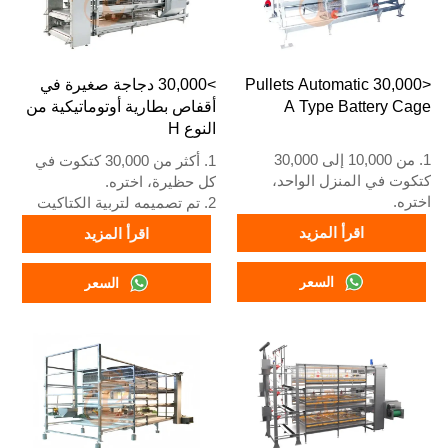
<30,000 Pullets Automatic
>30,000 دجاجة صغيرة في
A Type Battery Cage
أقفاص بطارية أوتوماتيكية من
النوع H
1. من 10,000 إلى 30,000
1. أكثر من 30,000 كتكوت في
كتكوت في المنزل الواحد،
كل حظيرة، اختره.
اختره.
2. تم تصميمه لتربية الكتاكيت
2. تم تصميمه لتربية الكتاكيت
الأكبر من يوم واحد حتى عمر 12
اقرأ المزيد
اقرأ المزيد
الأكبر من يوم واحد حتى عمر 12
إلى 16 أسبوعًا عندما تبدأ في
إلى 16 أسبوعًا عندما تبدأ في
وضع البيض.
السعر
السعر
وضع البيض.
3. عمره الافتراضي أكثر من 25
3. عمره الافتراضي أكثر من 25
عامًا.
عامًا.
4. هيكله عبارة عن اندماج ذكاء
4. هيكله عبارة عن اندماج ذكاء
اصطناعي Vcloud، وخزانة تحكم
اصطناعي Vcloud، وخزانة تحكم
كهربائية، ومعدات أوتوماتيكية
كهربائية، ومعدات أوتوماتيكية
للشرب، والتغذية، وتنظيف
للشرب والتغذية وتنظيف
السماد، وجمع البيض يدويًا.
السماد، وجمع يدوي.
5. رقم WhatsApp الخاص بنا