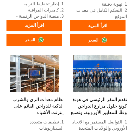
1. إطار تخطيط التربية
1. تهوية دقيقة
2. كاميرات المراقبة
2. التحكم الكامل في معدات
3. منصة الدواجن الرقمية -
الموقع
شاشة كبيرة شاملة
3. نظام إنذار التشخيص الذاتي
اقرأ المزيد
اقرأ المزيد
4. إدارة الإنذارات
4. أجهزة قياسية أوروبية
5. الاستقبال/رقم واتساب:
5. الاستقبال /واتساب رقم:
السعر
السعر
+8618830120193
+8618830120193
تقدم المقر الرئيسي في هونغ
نظام معدات الري والشرب
كونغ حلول مزارع الدواجن
الذكية للدواجن القائم على
وفقًا للمعايير الأوروبية، وتصنع
إنترنت الأشياء
معدات مزارع الدواجن
1. التواصل المستمر مع الاتحاد
1. تطبيقات متعددة
الأوروبي والولايات المتحدة
السيناريوهات