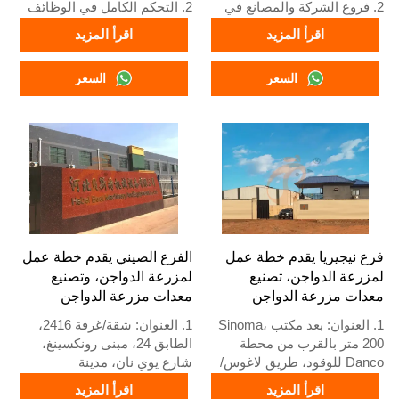
2. فروع الشركة والمصانع في
2. التحكم الكامل في الوظائف
الصين ونيجيريا وإثيوبيا وتنزانيا
3. حماية الإنذار المبكر
اقرأ المزيد
اقرأ المزيد
3. جودة المنتجات مصممة
4. أداء عالي القابلية للتوسع
خصيصًا لمزارع الدواجن المحلية
5. رقم الاستقبال / واتساب:
السعر
السعر
4. مخزون معدات أقفاص
+8618830120193
الدواجن ومزارع الدواجن متاح
للبيع
5. استقبال عبر الإنترنت على
مدار 24 ساعة رقم واتساب:
+8618830120193، اتصل بنا
للحصول على معلومات كاملة
فرع نيجيريا يقدم خطة عمل
الفرع الصيني يقدم خطة عمل
لمزرعة الدواجن، تصنيع
لمزرعة الدواجن، وتصنيع
معدات مزرعة الدواجن
معدات مزرعة الدواجن
1. العنوان: بعد مكتب Sinoma،
1. العنوان: شقة/غرفة 2416،
200 متر بالقرب من محطة
الطابق 24، مبنى رونكسينغ،
Danco للوقود، طريق لاغوس/
شارع يوي نان، مدينة
إيبادان السريع، ولاية لاغوس،
شيجياتشوانغ، مقاطعة خبي،
اقرأ المزيد
اقرأ المزيد