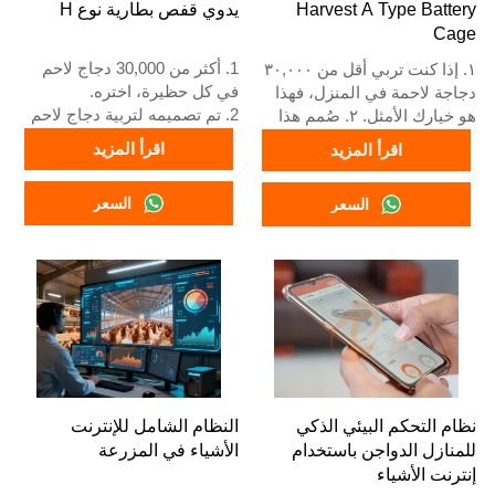
Harvest A Type Battery
يدوي قفص بطارية نوع H
Cage
1. أكثر من 30,000 دجاج لاحم
١. إذا كنت تربي أقل من ٣٠,٠٠٠
في كل حظيرة، اختره.
دجاجة لاحمة في المنزل، فهذا
2. تم تصميمه لتربية دجاج لاحم
هو خيارك الأمثل. ٢. صُمم هذا
من عمر يوم واحد إلى 45 يومًا
النظام لتربية دجاج لاحم بالغ من
اقرأ المزيد
اقرأ المزيد
جاهز للسوق.
عمر يوم إلى ٤٥ يومًا جاهز
3. عمره الافتراضي أكثر من 20
للتسويق. ٣. عمره الافتراضي
السعر
السعر
عامًا.
يزيد عن ٢٠ عامًا. ٤. يتميز هذا
4. هيكله عبارة عن اندماج ذكاء
النظام ببنية تجمع بين الذكاء
اصطناعي Vcloud، خزانة تحكم
الاصطناعي Vcloud، ولوحة
كهربائية، معدات أوتوماتيكية
تحكم كهربائية، ومعدات
للشرب والتغذية وتنظيف
أوتوماتيكية للشرب والتغذية
السماد، حصاد يدوي.
وتنظيف السماد، بالإضافة إلى
5. خدمة الاستقبال عبر الإنترنت
إمكانية الحصاد اليدوي. ٥. رقم
على مدار 24 ساعة رقم
واتساب الخاص بنا متاح على
What’sApp هو
مدار الساعة:
+8618830120193، +234
+٨٦١٨٨٣٠١٢٠١٩٣،
نظام التحكم البيئي الذكي
النظام الشامل للإنترنت
8111199996.
+٢٣٤٨١١١١٩٩٩٩٦.
للمنازل الدواجن باستخدام
الأشياء في المزرعة
إنترنت الأشياء