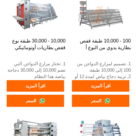
هو +8618830120193، +234
8111199996
100 - 10,000 طبقة قفص
10,000 - 30,000 طبقة نوع
بطارية يدوي من النوع أ
قفص بطاريات أوتوماتيكي
1. تصميم لمزارع الدواجن من
1. تختار مزارع الدواجن التي
100 إلى 10,000 طبقة.
تضم 10,000 إلى 30,000 دجاجة
2. تربية دجاج بياض لمدة 12 أو
بياضة هذا النظام
16 أسبوعًا.
2. يبدأ دجاج البياض البالغ في
اقرأ المزيد
اقرأ المزيد
3. العمر الافتراضي أكثر من 25
وضع البيض عند 16 أسبوعًا
عامًا.
3. عمره الافتراضي أكثر من 25
السعر
السعر
4. استقبال على مدار 24 ساعة
عامًا
عبر الواتساب رقم
4. خدمة الاستقبال عبر الإنترنت
+8618830120193، +234
على مدار 24 ساعة، رقم
8111199996
واتساب: +8618830120193,
+234 8111199996