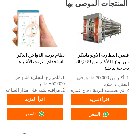
المنتجات الموصى بها
قفص البطارية الأوتوماتيكي
نظام تربية الدواجن الذكي
من نوع H لأكثر من 30,000
باستخدام إنترنت الأشياء
دجاجة بياضة
1. للمزارع التجارية للدواجن
1. أكثر من 30,000 طابق في
50,000+ طائر
المنزل، اختره
2. مراقبة بيئية على مدار الساعة
2. تم تصميمه لتربية دجاج عمره
3. تحسن تحويل العلف بنسبة
12 أو 16 أسبوعًا حتى يصبح
اقرأ المزيد
اقرأ المزيد
15-20%
دجاجًا بالغًا لوضع البيض
4. زيادة إنتاج البيض بنسبة 10%
3. عمره الافتراضي أكثر من 25
السعر
السعر
5. رقم الاستقبال / واتساب:
عامًا
+8618830120193
4. رقم الواتساب الخاص بنا
للاستقبال على مدار 24 ساعة