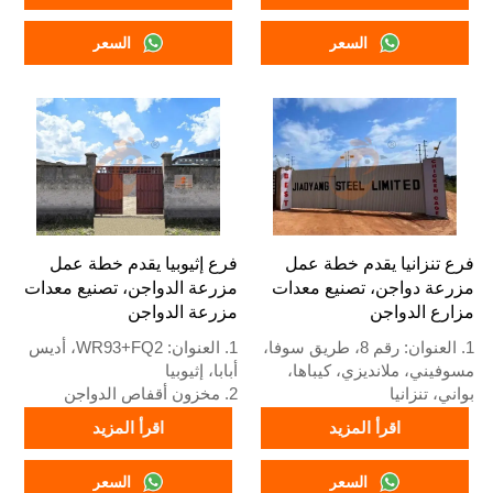
نيجيريا
الصين
2. مصنع أقفاص الدواجن
2. مصنع معدات أقفاص الدواجن
السعر
السعر
ومعدات مزارع الدواجن ومخزون
ومزارع الدواجن ومخزون للبيع
للبيع
3. مخصص لمزارع الدواجن
3. مخصص لمزارع الدواجن
المحلية
النيجيرية
4. الجودة والتصميم تعتمد على
4. الجودة والتصميم تعتمد على
المعايير الأوروبية
المعايير الأوروبية
5. استقبال عبر الإنترنت على
5. الاستقبال عبر الإنترنت 24
مدار 24 ساعة رقم واتساب:
ساعة رقم الواتساب:
+8618830120193
+8618830120193
فرع تنزانيا يقدم خطة عمل
فرع إثيوبيا يقدم خطة عمل
مزرعة دواجن، تصنيع معدات
مزرعة الدواجن، تصنيع معدات
مزارع الدواجن
مزرعة الدواجن
1. العنوان: رقم 8، طريق سوفا،
1. العنوان: WR93+FQ2، أديس
مسوفيني، ملانديزي، كيباها،
أبابا، إثيوبيا
بواني، تنزانيا
2. مخزون أقفاص الدواجن
2. مصنع أقفاص الدواجن
ومعدات مزارع الدواجن للبيع
اقرأ المزيد
اقرأ المزيد
ومعدات مزارع الدواجن ومخزون
3. مخصص لمزارع الدواجن
للبيع
الإثيوبية
السعر
السعر
3. مخصص لمزارع الدواجن
4. الجودة والتصميم تعتمد على