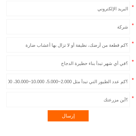
إرسال