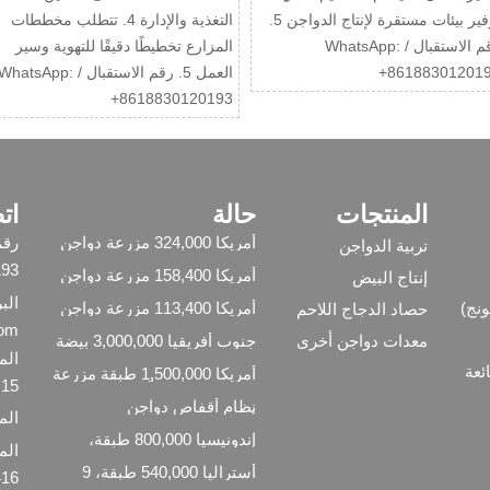
توفير بيئات مستقرة لإنتاج الدواجن 5.
التغذية والإدارة 4. تتطلب مخططات
رقم الاستقبال / WhatsApp:
المزارع تخطيطًا دقيقًا للتهوية وسير
+86188301201
العمل 5. رقم الاستقبال / WhatsApp
+8618830120193
المنتجات
حالة
ات
أمريكا 324,000 مزرعة دواجن
تربية الدواجن
لاحم، 12 منزل دواجن لاحم،
0120193
نظام فراش عميق للدواجن
أمريكا 158,400 مزرعة دواجن
إنتاج البيض
اللاحمة
لاحم، 4 منازل لاحم، نظام
الب
فراش عميق لللاحم
أمريكا 113,400 مزرعة دواجن
ونج)
حصاد الدجاج اللاحم
تربية، 4 بيوت تربية، نظام تربية
com
معدات دواجن أخرى
القمامة العميقة
جنوب أفريقيا 3,000,000 بيضة
إنتاج يوميًا، مزرعة دواجن
ئعة
حديثة كبيرة بإدارة الذكاء
أمريكا 1,500,000 طبقة مزرعة
15، مانلي
دواجن، 12 منزلاً، 101,520
الاصطناعي خطة عمل جاهزة
نظام أقفاص دواجن
طبقة A منزل، 8 مستويات من
المبنى 
نظام أقفاص البطارية
أوتوماتيكي من النوع H مكون
الأوتوماتيكية
إندونيسيا 800,000 طبقة،
من 5 طوابق بسعة 1,080,000
دجاجة للبيع في الصين
معدل إنتاج بيض بنسبة 96%
مع نظام أقفاص بطاريات
أستراليا 540,000 طبقة، 9
2416، الط
أوتوماتيكية من 6 طبقات
منازل، 60,000 طبقة في بيت