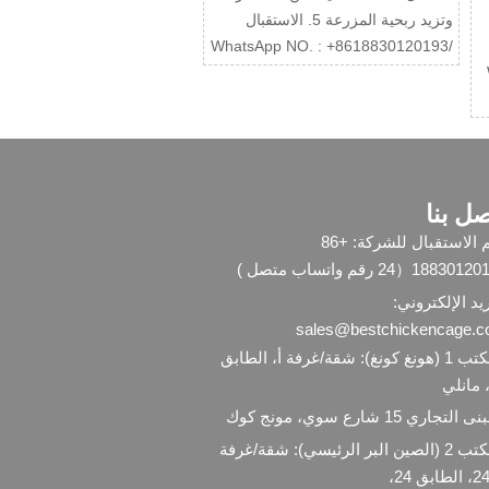
وتزيد ربحية المزرعة 5. الاستقبال
/WhatsApp NO. : +8618830120193
:
صل بنا
رقم الاستقبال للشركة: +86
1883（24 رقم واتساب متصل )
ريد الإلكتروني:
sales@bestchickencage.
المكتب 1 (هونغ كونغ): شقة/غرفة أ، الطابق
التجاري 15 شارع سوي، مونج كوك
المكتب 2 (الصين البر الرئيسي): شقة/غرفة
ابق 24،