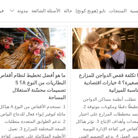
سية
المنتجات
تايو (هونج كونج)
حالة
الأسئلة الشائعة
مدونة
في

 تكلفة قفص الدواجن للمزارع
ما هو أفضل تخطيط لنظام أقفاص
الصغيرة؟ 4 خيارات اقتصادية
البطاريات من النوع A؟ 5
اسبة للميزانية
تصميمات محسّنة لاستغلال
المساحة
. تتطلب أنظمة مساكن الدواجن
تخطيطًا دقيقًا ومكونات موثوقة 2.
1. تستخدم الأقفاص من النوع A هيا
تمد مخططات المزارع على اختيار
مائلة لتوفير إيواء فعال للدجاج البياض
المعدات وأهداف الإنتاج 3. تؤثر هياكل
2. تدعم الطوابق المتعددة متطلبات
أقفاص في كفاءة الإدارة اليومية
السعة المختلفة للمزارع 3. تعمل
وسير العمل 4. يدعم التصميم الفني
الأنظمة المتكاملة على تحسين كفاءة