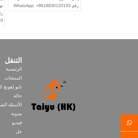
رقم WhatsApp: +8618830120193
93
التنقل
الرئيسية
المنتجات
تايو (هونج ك
حالة
الأسئلة الشا
مدونة

فيديو
حل