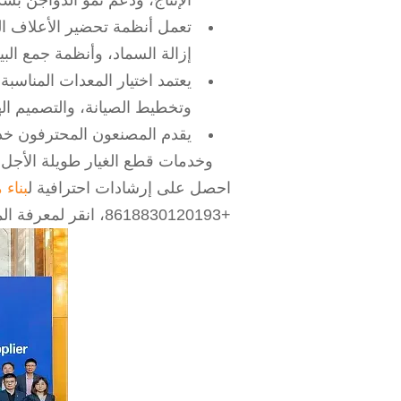
الإنتاج، ودعم نمو الدواجن ب
تعمل أنظمة تحضير الأعلاف الك
إزالة السماد، وأنظمة جمع البي
يعتمد اختيار المعدات المناسب
وتخطيط الصيانة، والتصميم اله
يقدم المصنعون المحترفون خد
وخدمات قطع الغيار طويلة الأجل
احصل على إرشادات احترافية ل
بناء 
+8618830120193، انقر لمعرفة المزيد: