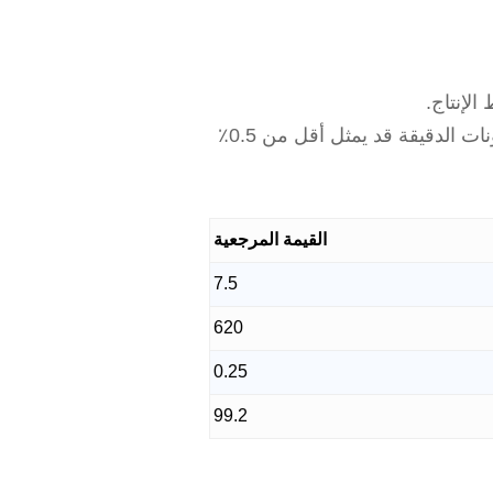
لإنتاج.
يستهدف مصنعو الأعلاف التجارية عمومًا معامل تباين الخلط أقل من 10٪، في حين أن إدراج المكونات الدقيقة قد يمثل أقل من 0.5٪
القيمة المرجعية
7.5
620
0.25
99.2