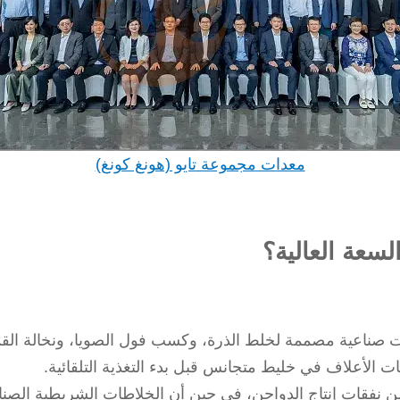
معدات مجموعة تايو (هونغ كونغ)
لسعة العالية؟
صناعية مصممة لخلط الذرة، وكسب فول الصويا، ونخالة القمح،
ت الأعلاف في خليط متجانس قبل بدء التغذية التلقائية.
العلف ما يقرب من 60-70% من نفقات إنتاج الدواجن، في حين أن الخلاطات الشريط