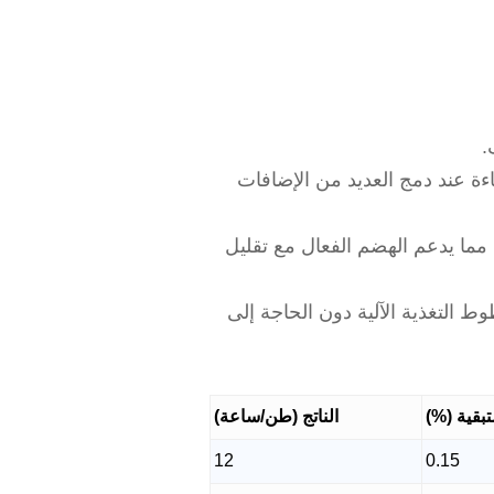
.
اءة عند دمج العديد من الإضافات
عادةً أحجام جسيمات تتراوح بين 650 ميكرومتر و 900 ميكرومتر، مما يدعم الهضم الفعال مع تقليل
ط التغذية الآلية دون الحاجة إلى
تبقية (%)
الناتج (طن/ساعة)
12
0.15