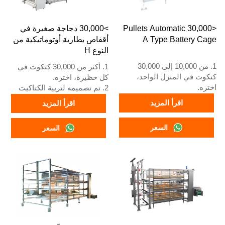
<30,000 Pullets Automatic
>30,000 دجاجة صغيرة في
A Type Battery Cage
أقفاص بطارية أوتوماتيكية من
النوع H
1. من 10,000 إلى 30,000
1. أكثر من 30,000 كتكوت في
كتكوت في المنزل الواحد،
كل حظيرة، اختره.
اختره.
2. تم تصميمه لتربية الكتاكيت
2. تم تصميمه لتربية الكتاكيت
الأكبر من يوم واحد حتى عمر 12
اقرأ المزيد
اقرأ المزيد
الأكبر من يوم واحد حتى عمر 12
إلى 16 أسبوعًا عندما تبدأ في
إلى 16 أسبوعًا عندما تبدأ في
وضع البيض.
السعر
السعر
وضع البيض.
3. عمره الافتراضي أكثر من 25
3. عمره الافتراضي أكثر من 25
عامًا.
عامًا.
4. هيكله عبارة عن اندماج ذكاء
4. هيكله عبارة عن اندماج ذكاء
اصطناعي Vcloud، وخزانة تحكم
اصطناعي Vcloud، وخزانة تحكم
كهربائية، ومعدات أوتوماتيكية
كهربائية، ومعدات أوتوماتيكية
للشرب، والتغذية، وتنظيف
للشرب والتغذية وتنظيف
السماد، وجمع البيض يدويًا.
السماد، وجمع يدوي.
5. رقم WhatsApp الخاص بنا
5. رقم الواتساب الخاص
للاستقبال على مدار 24 ساعة
باستقبالنا على مدار 24 ساعة
هو +8618830120193