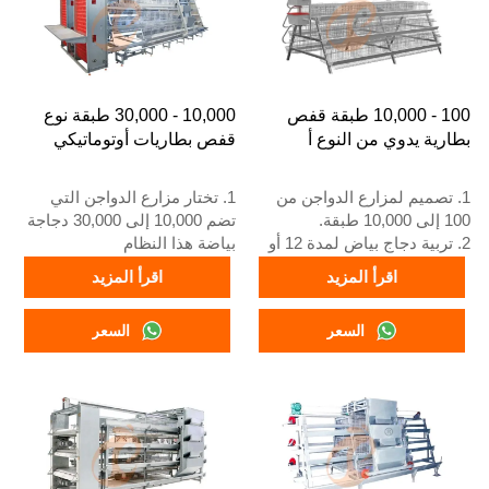
100 - 10,000 طبقة قفص
10,000 - 30,000 طبقة نوع
بطارية يدوي من النوع أ
قفص بطاريات أوتوماتيكي
1. تصميم لمزارع الدواجن من
1. تختار مزارع الدواجن التي
100 إلى 10,000 طبقة.
تضم 10,000 إلى 30,000 دجاجة
2. تربية دجاج بياض لمدة 12 أو
بياضة هذا النظام
16 أسبوعًا.
2. يبدأ دجاج البياض البالغ في
اقرأ المزيد
اقرأ المزيد
3. العمر الافتراضي أكثر من 25
وضع البيض عند 16 أسبوعًا
عامًا.
3. عمره الافتراضي أكثر من 25
السعر
السعر
4. استقبال على مدار 24 ساعة
عامًا
عبر الواتساب رقم
4. خدمة الاستقبال عبر الإنترنت
+8618830120193، +234
على مدار 24 ساعة، رقم
8111199996
واتساب: +8618830120193,
+234 8111199996