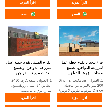
اقرأ المزيد
اقرأ المزيد
3. جودة المنتجات مصممة
4. أداء عالي القابلية للتوسع
خصيصًا لمزارع الدواجن المحلية
5. رقم الاستقبال / واتساب:
السعر
السعر
4. مخزون معدات أقفاص
+8618830120193
الدواجن ومزارع الدواجن متاح
للبيع
5. استقبال عبر الإنترنت على
مدار 24 ساعة رقم واتساب:
+8618830120193، اتصل بنا
للحصول على معلومات كاملة
فرع نيجيريا يقدم خطة عمل
الفرع الصيني يقدم خطة عمل
لمزرعة الدواجن، تصنيع
لمزرعة الدواجن، وتصنيع
معدات مزرعة الدواجن
معدات مزرعة الدواجن
1. العنوان: بعد مكتب Sinoma،
1. العنوان: شقة/غرفة 2416،
200 متر بالقرب من محطة
الطابق 24، مبنى رونكسينغ،
Danco للوقود، طريق لاغوس/
شارع يوي نان، مدينة
إيبادان السريع، ولاية لاغوس،
شيجياتشوانغ، مقاطعة خبي،
اقرأ المزيد
اقرأ المزيد
نيجيريا
الصين
2. مصنع أقفاص الدواجن
2. مصنع معدات أقفاص الدواجن