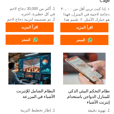
Cage
1. أكثر من 30,000 دجاج لاحم
١. إذا كنت تربي أقل من ٣٠,٠٠٠
في كل حظيرة، اختره.
دجاجة لاحمة في المنزل، فهذا
2. تم تصميمه لتربية دجاج لاحم
هو خيارك الأمثل. ٢. صُمم هذا
من عمر يوم واحد إلى 45 يومًا
النظام لتربية دجاج لاحم بالغ من
اقرأ المزيد
اقرأ المزيد
جاهز للسوق.
عمر يوم إلى ٤٥ يومًا جاهز
3. عمره الافتراضي أكثر من 20
للتسويق. ٣. عمره الافتراضي
السعر
السعر
عامًا.
يزيد عن ٢٠ عامًا. ٤. يتميز هذا
4. هيكله عبارة عن اندماج ذكاء
النظام ببنية تجمع بين الذكاء
اصطناعي Vcloud، خزانة تحكم
الاصطناعي Vcloud، ولوحة
كهربائية، معدات أوتوماتيكية
تحكم كهربائية، ومعدات
للشرب والتغذية وتنظيف
أوتوماتيكية للشرب والتغذية
السماد، حصاد يدوي.
وتنظيف السماد، بالإضافة إلى
5. خدمة الاستقبال عبر الإنترنت
إمكانية الحصاد اليدوي. ٥. رقم
على مدار 24 ساعة رقم
واتساب الخاص بنا متاح على
What’sApp هو
مدار الساعة:
+8618830120193، +234
+٨٦١٨٨٣٠١٢٠١٩٣،
نظام التحكم البيئي الذكي
النظام الشامل للإنترنت
8111199996.
+٢٣٤٨١١١١٩٩٩٩٦.
للمنازل الدواجن باستخدام
الأشياء في المزرعة
إنترنت الأشياء
1. إطار تخطيط التربية
1. تهوية دقيقة