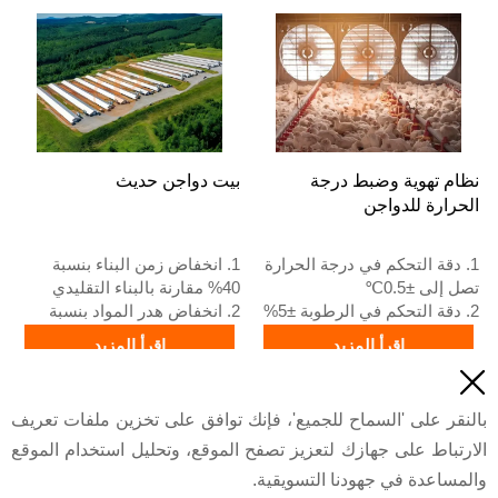
4. الجودة والتصميم تعتمد على
5. استقبال عبر الإنترنت 24
المعايير الأوروبية
ساعة رقم واتساب:
5. استقبال عبر الإنترنت على
+8618830120193، اتصل بنا
مدار 24 ساعة رقم الواتساب:
للحصول على قائمة الأسعار
+8618830120193
نظام تهوية وضبط درجة
بيت دواجن حديث
الحرارة للدواجن
1. دقة التحكم في درجة الحرارة
1. انخفاض زمن البناء بنسبة
تصل إلى ±0.5℃
40% مقارنة بالبناء التقليدي
2. دقة التحكم في الرطوبة ±5%
2. انخفاض هدر المواد بنسبة
RH
20% مقارنة بالطرق التقليدية
اقرأ المزيد
اقرأ المزيد
3. تدفق الهواء مروحة التهوية
3. سماكة ألواح الجدران 100 مم

الرئيسية 45000 م³/ساعة
4. تباعد الأعمدة 6 م
السعر
السعر
4. سماع لوحة التبريد 150 مم
5. رقم الاستقبال / واتساب:
بالنقر على 'السماح للجميع'، فإنك توافق على تخزين ملفات تعريف
5. رقم الاستقبال /واتساب:
+8618830120193،
الارتباط على جهازك لتعزيز تصفح الموقع، وتحليل استخدام الموقع
+2348111199996
+8618830120193
والمساعدة في جهودنا التسويقية.