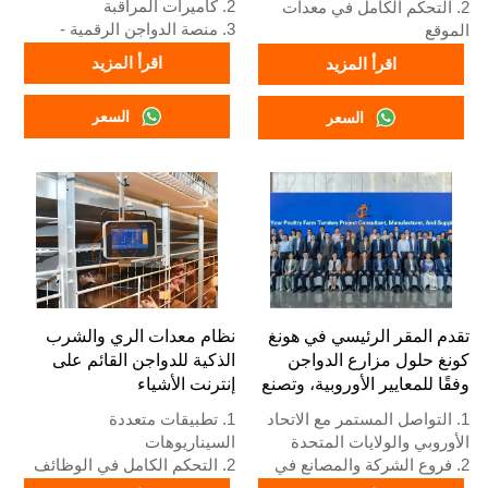
2. كاميرات المراقبة
2. التحكم الكامل في معدات
3. منصة الدواجن الرقمية -
الموقع
شاشة كبيرة شاملة
3. نظام إنذار التشخيص الذاتي
اقرأ المزيد
اقرأ المزيد
4. إدارة الإنذارات
4. أجهزة قياسية أوروبية
5. الاستقبال/رقم واتساب:
5. الاستقبال /واتساب رقم:
السعر
السعر
+8618830120193
+8618830120193
تقدم المقر الرئيسي في هونغ
نظام معدات الري والشرب
كونغ حلول مزارع الدواجن
الذكية للدواجن القائم على
وفقًا للمعايير الأوروبية، وتصنع
إنترنت الأشياء
معدات مزارع الدواجن
1. التواصل المستمر مع الاتحاد
1. تطبيقات متعددة
الأوروبي والولايات المتحدة
السيناريوهات
2. فروع الشركة والمصانع في
2. التحكم الكامل في الوظائف
الصين ونيجيريا وإثيوبيا وتنزانيا
3. حماية الإنذار المبكر