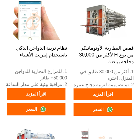
قفص البطارية الأوتوماتيكي
نظام تربية الدواجن الذكي
من نوع H لأكثر من 30,000
باستخدام إنترنت الأشياء
دجاجة بياضة
1. للمزارع التجارية للدواجن
1. أكثر من 30,000 طابق في
50,000+ طائر
المنزل، اختره
2. مراقبة بيئية على مدار الساعة
2. تم تصميمه لتربية دجاج عمره
3. تحسن تحويل العلف بنسبة
12 أو 16 أسبوعًا حتى يصبح
اقرأ المزيد
اقرأ المزيد
15-20%
دجاجًا بالغًا لوضع البيض
4. زيادة إنتاج البيض بنسبة 10%
3. عمره الافتراضي أكثر من 25
السعر
السعر
5. رقم الاستقبال / واتساب:
عامًا
+8618830120193
4. رقم الواتساب الخاص بنا
للاستقبال على مدار 24 ساعة
هو +8618830120193، +234
8111199996