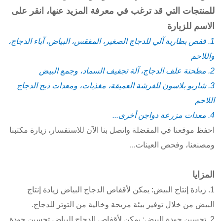
للمنتجات التي قد ترغب في معرفة المزيد عنها، انقر على
الاسم للزيارة
1. قفص بطارية آلي للدجاج الصغير، المفقس، البياض، آباء الدجاج،
واللاحم
2. مطحنة علف الدجاج، آلة تجفيف السماد، وجمع البيض
3. شاربو بلاسون للفرشة العميقة، مغذيات، ومعدات ذبح الدجاج
اللاحم
4. معدات مزرعة دواجن أخرى...
احفظ موقعنا في المفضلة واتصل بنا الآن للاستفسار، زيارة مكتبنا
ومصنعنا، وفحص العينات...
المزايا
1. زيادة إنتاج البيض: يمكن لأقفاص الدجاج البياض زيادة إنتاج
البيض من خلال توفير بيئة مريحة وخالية من التوتر للدجاج.
2. تحسين جودة البيض: يمكن لأقفاص الدجاج البياض تحسين جودة