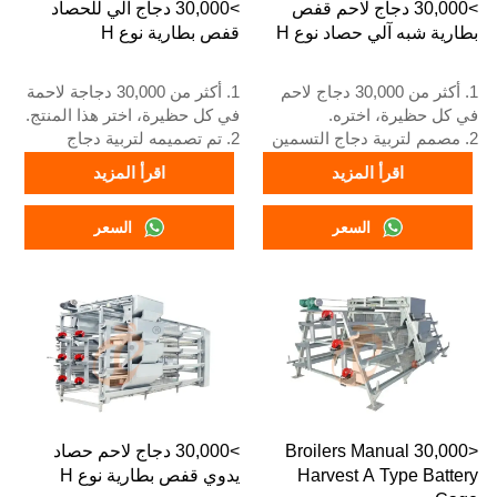
>30,000 دجاج لاحم قفص
>30,000 دجاج آلي للحصاد
هو +86 18830120193.
بطارية شبه آلي حصاد نوع H
قفص بطارية نوع H
1. أكثر من 30,000 دجاج لاحم
1. أكثر من 30,000 دجاجة لاحمة
في كل حظيرة، اختره.
في كل حظيرة، اختر هذا المنتج.
2. مصمم لتربية دجاج التسمين
2. تم تصميمه لتربية دجاج
من عمر يوم واحد إلى 45 يومًا
التسمين من عمر يوم واحد إلى
اقرأ المزيد
اقرأ المزيد
حتى يصبح جاهزًا للسوق.
45 يومًا حتى يصبح جاهزًا
3. عمره الافتراضي أكثر من 20
للسوق.
السعر
السعر
عامًا.
3. عمره الافتراضي أكثر من 20
4. رقم الواتساب الخاص بخدمة
عامًا.
الاستقبال على مدار 24 ساعة
4. رقم الواتساب الخاص بنا
هو +8618830120193، +234
للاستقبال على مدار 24 ساعة
8111199996.
هو +8618830120193، +234
8111199996.
<30,000 Broilers Manual
>30,000 دجاج لاحم حصاد
Harvest A Type Battery
يدوي قفص بطارية نوع H