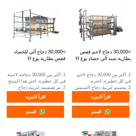
عامًا.
4. هيكله عبارة عن اندماج ذكاء
4. هيكله عبارة عن اندماج ذكاء
اصطناعي Vcloud، وخزانة تحكم
اصطناعي Vcloud، وخزانة تحكم
كهربائية، ومعدات أوتوماتيكية
كهربائية، ومعدات أوتوماتيكية
للشرب، والتغذية، وتنظيف
للشرب والتغذية وتنظيف
السماد، وجمع البيض يدويًا.
السماد، وجمع يدوي.
5. رقم WhatsApp الخاص بنا
5. رقم الواتساب الخاص
للاستقبال على مدار 24 ساعة
باستقبالنا على مدار 24 ساعة
هو +8618830120193
>30,000 دجاج لاحم قفص
>30,000 دجاج آلي للحصاد
هو +86 18830120193.
بطارية شبه آلي حصاد نوع H
قفص بطارية نوع H
1. أكثر من 30,000 دجاج لاحم
1. أكثر من 30,000 دجاجة لاحمة
في كل حظيرة، اختره.
في كل حظيرة، اختر هذا المنتج.
2. مصمم لتربية دجاج التسمين
2. تم تصميمه لتربية دجاج
من عمر يوم واحد إلى 45 يومًا
التسمين من عمر يوم واحد إلى
اقرأ المزيد
اقرأ المزيد
حتى يصبح جاهزًا للسوق.
45 يومًا حتى يصبح جاهزًا
3. عمره الافتراضي أكثر من 20
للسوق.
السعر
السعر
عامًا.
3. عمره الافتراضي أكثر من 20
4. رقم الواتساب الخاص بخدمة
عامًا.
الاستقبال على مدار 24 ساعة
4. رقم الواتساب الخاص بنا
هو +8618830120193، +234
للاستقبال على مدار 24 ساعة