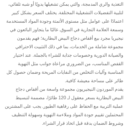
التغذية والري المدمجة، والتي يمكن تشغيلها يدويًا أو شبه تلقائي،
لتلبية التفضيلات التشغيلية المختلفة. يختلف السعر بشكل كبير
اعتمادًا على عوامل مثل مستوى الأتمتة وجودة المواد المستخدمة
وسمعة العلامة التجارية في السوق. غالبًا ما يتجاوز البائعون في
نيجيريا مجرد بيع أقفاص دجاج البيض البطارية؛ فهم يقدمون
مجموعة شاملة من الخدمات، بما في ذلك التثبيت الاحترافي
والصيانة الدورية وخصومات جذابة للشراء بالجملة. عند اختيار
القفص المناسب، من الضروري مراعاة جوانب مثل التهوية
المناسبة وآليات التخلص من النفايات المريحة وضمان حصول كل
طائر على مساحة معيشة كافية.
يقدم الموردون النيجيريون مجموعة واسعة من أقفاص دجاج
البيض البطارية بسعر معقول لـ 120 طائرًا، مصممة لتبسيط
عملية التربية مع الحفاظ على رفاهية الطيور. يجب على المشترين
المحتملين تقييم جودة المواد وملاءمة التهوية وسهولة التنظيف
وشروط الضمان بدقة قبل اتخاذ قرار الشراء.