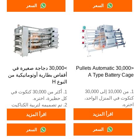
عامًا.
3. عمره الافتراضي أكثر من 25
السعر
السعر
4. استقبال على مدار 24 ساعة
عامًا
عبر الواتساب رقم
4. خدمة الاستقبال عبر الإنترنت
+8618830120193، +234
على مدار 24 ساعة، رقم
8111199996
واتساب: +8618830120193,
+234 8111199996
<30,000 Pullets Automatic
>30,000 دجاجة صغيرة في
A Type Battery Cage
أقفاص بطارية أوتوماتيكية من
النوع H
1. من 10,000 إلى 30,000
1. أكثر من 30,000 كتكوت في
كتكوت في المنزل الواحد،
كل حظيرة، اختره.
اختره.
2. تم تصميمه لتربية الكتاكيت
2. تم تصميمه لتربية الكتاكيت
الأكبر من يوم واحد حتى عمر 12
اقرأ المزيد
اقرأ المزيد
الأكبر من يوم واحد حتى عمر 12
إلى 16 أسبوعًا عندما تبدأ في
إلى 16 أسبوعًا عندما تبدأ في
وضع البيض.
السعر
السعر
وضع البيض.
3. عمره الافتراضي أكثر من 25
3. عمره الافتراضي أكثر من 25
عامًا.