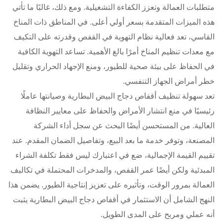
متطلبات العمالة وتعزز الكفاءة التشغيلية. ومع ذلك، غالبًا ما تأتي
هذه الميزات المتقدمة بسعر أولي أعلى. في المناطق ذات المناخ
القاسي، تعد فعالية نظام التهوية في القفص وقدرته على التكيف
مع معدات تنظيم المناخ أمرًا بالغ الأهمية. تساعد التهوية الكافية
في الحفاظ على بيئة صحية للطيور، ومنع الإجهاد الحراري وتقليل
خطر أمراض الجهاز التنفسي.
تعد سهولة تنظيف أقفاص دجاج البيض البطارية وصيانتها عاملًا
رئيسيًا في منع انتشار الأمراض والحفاظ على معايير النظافة
العالية. من المستحسن أيضًا البحث عن سجل أداء الشركة
المصنعة، وتوفر خدمة ما بعد البيع، وتفاصيل الضمان المقدم. عند
تقييم القيمة الإجمالية، ضع في اعتبارك ليس فقط تكلفة الشراء
المبدئية ولكن أيضًا عمر القفص، والمدخرات المحتملة في تكاليف
العمالة بمرور الوقت، وتأثيره على تعزيز إنتاجية الطيور. يضمن هذا
النهج الشامل أن الاستثمار في أقفاص دجاج البيض البطارية يثبت
أنه عملي ومربح على المدى الطويل.