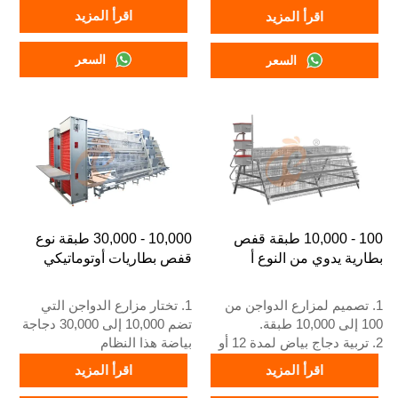
3. تحسن تحويل العلف بنسبة
12 أو 16 أسبوعًا حتى يصبح
اقرأ المزيد
اقرأ المزيد
15-20%
دجاجًا بالغًا لوضع البيض
4. زيادة إنتاج البيض بنسبة 10%
3. عمره الافتراضي أكثر من 25
السعر
السعر
5. رقم الاستقبال / واتساب:
عامًا
+8618830120193
4. رقم الواتساب الخاص بنا
للاستقبال على مدار 24 ساعة
هو +8618830120193، +234
8111199996
100 - 10,000 طبقة قفص
10,000 - 30,000 طبقة نوع
بطارية يدوي من النوع أ
قفص بطاريات أوتوماتيكي
1. تصميم لمزارع الدواجن من
1. تختار مزارع الدواجن التي
100 إلى 10,000 طبقة.
تضم 10,000 إلى 30,000 دجاجة
2. تربية دجاج بياض لمدة 12 أو
بياضة هذا النظام
16 أسبوعًا.
2. يبدأ دجاج البياض البالغ في
اقرأ المزيد
اقرأ المزيد
3. العمر الافتراضي أكثر من 25
وضع البيض عند 16 أسبوعًا