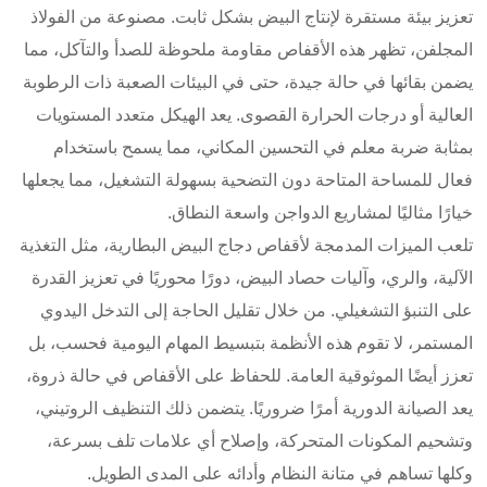
تعزيز بيئة مستقرة لإنتاج البيض بشكل ثابت. مصنوعة من الفولاذ
المجلفن، تظهر هذه الأقفاص مقاومة ملحوظة للصدأ والتآكل، مما
يضمن بقائها في حالة جيدة، حتى في البيئات الصعبة ذات الرطوبة
العالية أو درجات الحرارة القصوى. يعد الهيكل متعدد المستويات
بمثابة ضربة معلم في التحسين المكاني، مما يسمح باستخدام
فعال للمساحة المتاحة دون التضحية بسهولة التشغيل، مما يجعلها
خيارًا مثاليًا لمشاريع الدواجن واسعة النطاق.
تلعب الميزات المدمجة لأقفاص دجاج البيض البطارية، مثل التغذية
الآلية، والري، وآليات حصاد البيض، دورًا محوريًا في تعزيز القدرة
على التنبؤ التشغيلي. من خلال تقليل الحاجة إلى التدخل اليدوي
المستمر، لا تقوم هذه الأنظمة بتبسيط المهام اليومية فحسب، بل
تعزز أيضًا الموثوقية العامة. للحفاظ على الأقفاص في حالة ذروة،
يعد الصيانة الدورية أمرًا ضروريًا. يتضمن ذلك التنظيف الروتيني،
وتشحيم المكونات المتحركة، وإصلاح أي علامات تلف بسرعة،
وكلها تساهم في متانة النظام وأدائه على المدى الطويل.